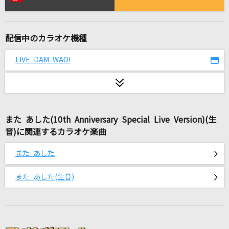
マリーゴールド
あいみょん
配信中のカラオケ機種
宿命
Official髭男dism
LIVE DAM WAO!
stay with me
back number
また あした(10th Anniversary Special Live Version)(生
[生音]いい日旅立ち
音)に関連するカラオケ楽曲
山口百恵
また あした
BLAZE
KOTOKO
また あした(生音)
夜もすがら君想ふ
TOKOTOKO(西沢さんP)feat.GUMI