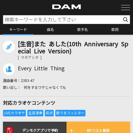
キーワード
曲名
歌手名
歌詞
[生音]また あした(10th Anniversary Sp
カラオケ検索
ecial Live Version)
[ マタアシタ ]
カラオケ店舗検索
Every Little Thing
選曲番号：
2383-47
カラオケリクエスト
何をするワケじゃなくても
対応カラオケコンテンツ
全国りれき
リアルタイムで歌われている曲の一覧
デンモクアプリで予約
MYリスト保存