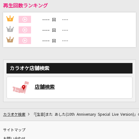
再生回数ランキング
DAMに会員登録・ログインして
----
1
----
回
カラオケをもっと楽しもう！
----
2
----
回
----
3
----
回
自宅でカラオケ歌い放題！
家族や友達と一緒に！練習にも！
カラオケ店舗検索
店舗検索
カラオケ検索
「[生音]また あした(10th Anniversary Special Live Version
サイトマップ
お問い合わせ