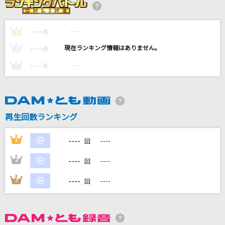
[生音]RAIN
SEKAI NO OWARI(世界の終わり)
----
----
1
点
パラレルワールド
----
----
2
点
BAK
----
----
3
点
BON VOYAGE!
BON-BON BLANCO
再生回数ランキング
愛燦燦
川崎鷹也
----
1
----
回
もっと見る
----
2
----
回
----
3
----
回
DAMの新曲・ランキングなど
カラオケ最新情報をチェック！