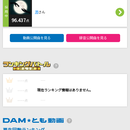
クリフハンガー
日向坂46
潤
さん
96.437
点
鱗(うろこ)
DAM★ともボーカルエントリーランキング
秦 基博
動画公開曲を見る
録音公開曲を見る
ささやかなレジスタンス
荻野目洋子
輝く月のように
Superfly
----
----
1
点
----
----
2
点
もっと見る
----
----
3
点
DAMの新曲・ランキングなど
カラオケ最新情報をチェック！