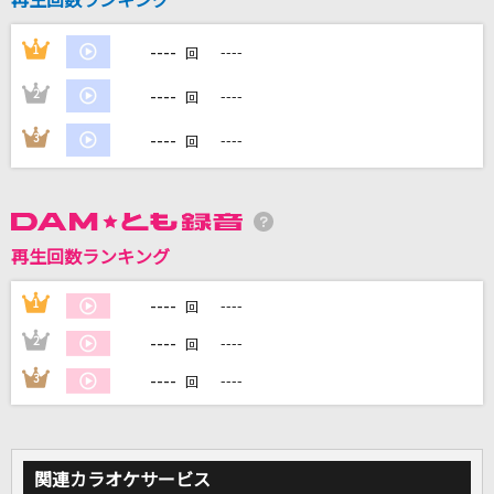
再生回数ランキング
----
1
----
回
DAMに会員登録・ログインして
カラオケをもっと楽しもう！
----
2
----
回
----
3
----
回
自宅でカラオケ歌い放題！
家族や友達と一緒に！練習にも！
再生回数ランキング
----
1
----
回
----
2
----
回
----
3
----
回
関連カラオケサービス