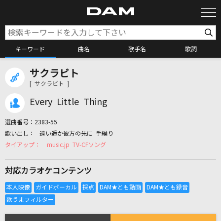
キーワード
曲名
歌手名
歌詞
サクラビト
カラオケ検索
[ サクラビト ]
Every Little Thing
カラオケ店舗検索
選曲番号：
2383-55
遠い遥か彼方の先に 手繰り
カラオケリクエスト
music.jp TV-CFソング
対応カラオケコンテンツ
全国りれき
リアルタイムで歌われている曲の一覧