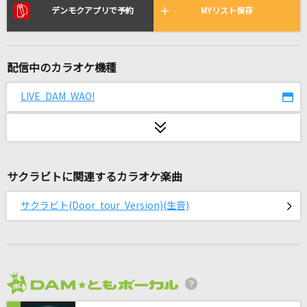
Wonderland
デンモクアプリで予約
MYリスト保存
iri
[プロオケ]シングルベッド
配信中のカラオケ機種
シャ乱Q
LIVE DAM WAO!
[生音]浪漫飛行
米米CLUB
Dragon Night
サクラビトに関連するカラオケ楽曲
SEKAI NO OWARI(世界の終わり)
サクラビト(Door tour Version)(生音)
サヨナラの意味
乃木坂46
天に星.地に花.
薬師丸ひろ子
2026年8月度