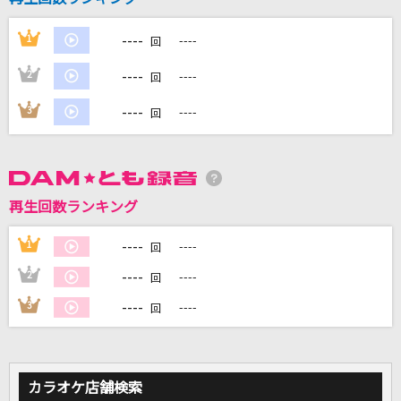
----
1
----
回
DAMに会員登録・ログインして
----
2
----
回
カラオケをもっと楽しもう！
----
3
----
回
自宅でカラオケ歌い放題！
家族や友達と一緒に！練習にも！
再生回数ランキング
----
1
----
回
----
2
----
回
----
3
----
回
カラオケ店舗検索