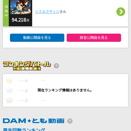
とんぼり情話
☆ミルクティ☆
さん
香月あやの
94.218
点
DAM★ともボーカルエントリーランキング
サリシノハラ
動画公開曲を見る
録音公開曲を見る
ミキト(みきとP) feat.初音ミク
[生音]幻
My Hair is Bad
SAD SONG
----
----
1
点
ちゃんみな
----
----
2
点
もっと見る
----
----
3
点
DAMの新曲・ランキングなど
カラオケ最新情報をチェック！
再生回数ランキング