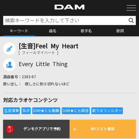
キーワード
曲名
歌手名
歌詞
[生音]Feel My Heart
カラオケ検索
[ フィールマイハート ]
Every Little Thing
カラオケ店舗検索
選曲番号：
2383-67
寂しさに耐え切れないほど
カラオケリクエスト
対応カラオケコンテンツ
全国りれき
リアルタイムで歌われている曲の一覧
デンモクアプリで予約
MYリスト保存