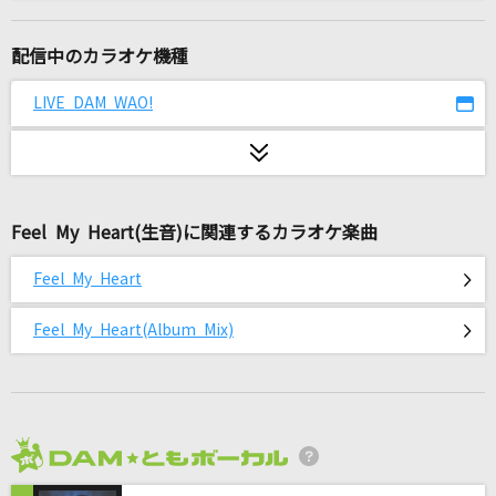
片想い
miwa
配信中のカラオケ機種
ワタリドリ
LIVE DAM WAO!
[Alexandros]
絶対アイドル辞めないで
＝LOVE
Feel My Heart(生音)に関連するカラオケ楽曲
夏の影
Feel My Heart
Mrs. GREEN APPLE
Feel My Heart(Album Mix)
[名演]PIECE OF MY WISH 「名演ピアノ 美野
春樹」
今井美樹
Let's take it someday
2026年8月度
ONE OK ROCK