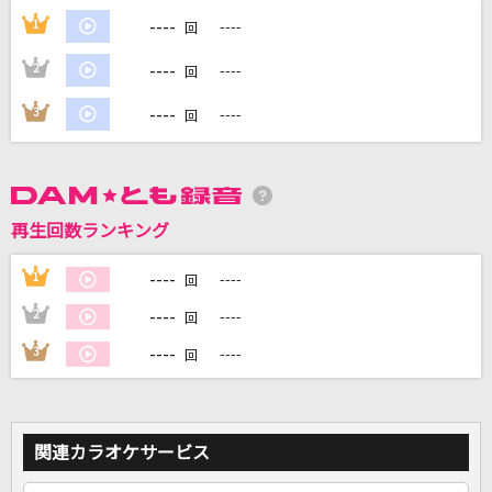
----
1
----
回
DAMに会員登録・ログインして
----
2
----
回
カラオケをもっと楽しもう！
----
3
----
回
自宅でカラオケ歌い放題！
家族や友達と一緒に！練習にも！
再生回数ランキング
----
1
----
回
----
2
----
回
----
3
----
回
関連カラオケサービス