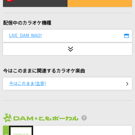
[生音]午夜の待ち合わせ
Hello Sleepwalkers
配信中のカラオケ機種
Dear…
西野カナ
LIVE DAM WAO!
INVOKE-インヴォーク-
T.M.Revolution
今はこのままに関連するカラオケ楽曲
[生音]#情とは
This is LAST
今はこのまま(生音)
LUCA
LUNA SEA
一二三
2026年8月度
Penthouse