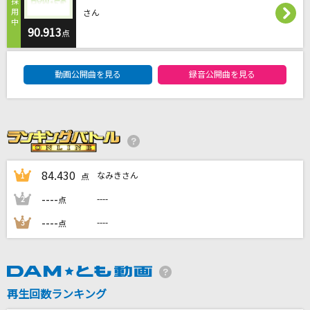
歩いて帰ろう
さん
斉藤和義
90.913
点
DAM★ともボーカルエントリーランキング
DAN DAN 心魅かれてく
動画公開曲を見る
録音公開曲を見る
FIELD OF VIEW(the FIELD OF VIEW)
ファタール
GEMN
雫
84.430
なみきさん
1
点
スキマスイッチ
----
----
2
点
もっと見る
----
----
3
点
DAMの新曲・ランキングなど
カラオケ最新情報をチェック！
再生回数ランキング