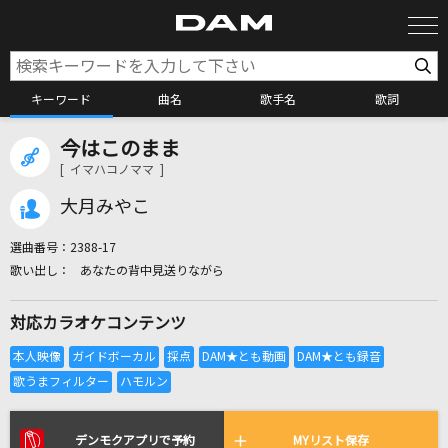
キーワード
曲名
歌手名
歌詞
今はこのまま
カラオケ検索
[ イマハコノママ ]
大月みやこ
カラオケ店舗検索
選曲番号：
2388-17
あなたの背中見送りながら
カラオケリクエスト
対応カラオケコンテンツ
全国りれき
リアルタイムで歌われている曲の一覧
デンモクアプリで予約
MYリスト保存