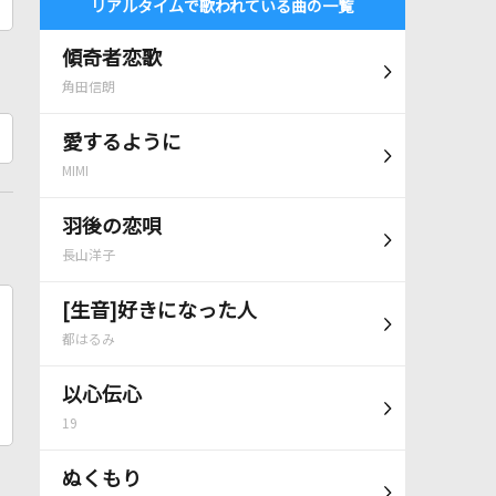
リアルタイムで歌われている曲の一覧
傾奇者恋歌
角田信朗
愛するように
MIMI
羽後の恋唄
長山洋子
[生音]好きになった人
都はるみ
以心伝心
19
ぬくもり