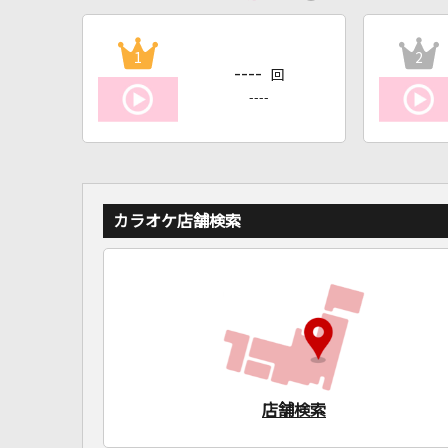
1
2
----
回
----
カラオケ店舗検索
店舗検索