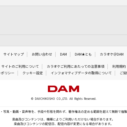
サイトマップ
お問い合わせ
DAM
DAM★とも
カラオケ＠DAM
サイトのご利用について
カラオケご利用にあたっての注意事項
利用規約
ーポリシー
クッキー設定
インフォマティブデータの取得について
ご契
© DAIICHIKOSHO CO.,LTD. All Rights Reserved.
・写真・動画・音声等を、手段や形態を問わず、著作権法の定める範囲を超えて無断で複
楽曲及びコンテンツは、機種によりご利用いただけない場合があります。
楽曲及びコンテンツの配信日、配信内容が変更になる場合があります。