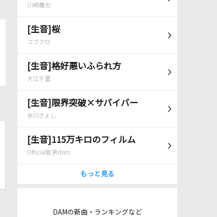
川崎鷹也
[生音]桜
コブクロ
[生音]格好悪いふられ方
大江千里
[生音]限界突破×サバイバー
氷川きよし
[生音]115万キロのフィルム
Official髭男dism
もっと見る
DAMの新曲・ランキングなど