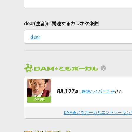
dear(生音)に関連するカラオケ楽曲
dear
88.127
眼鏡ハイパー王子
さん
点
DAM★ともボーカルエントリーラン