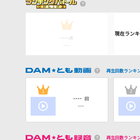
1
----
点
----
再生回数ランキ
1
2
----
回
----
再生回数ランキ