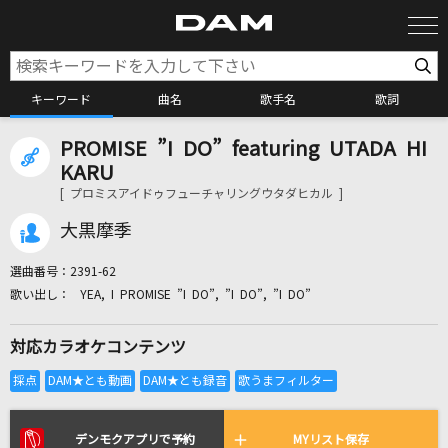
キーワード
曲名
歌手名
歌詞
PROMISE ”I DO” featuring UTADA HI
カラオケ検索
KARU
[ プロミスアイドゥフューチャリングウタダヒカル ]
カラオケ店舗検索
大黒摩季
選曲番号：
2391-62
カラオケリクエスト
YEA, I PROMISE ”I DO”, ”I DO”, ”I DO”
対応カラオケコンテンツ
全国りれき
リアルタイムで歌われている曲の一覧
デンモクアプリで予約
MYリスト保存