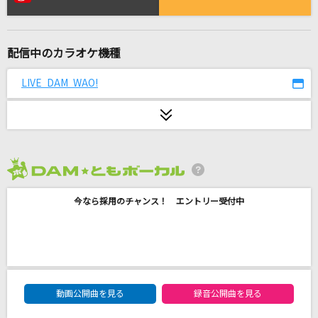
空想フォレスト
じん(自然の敵P) feat.IA
配信中のカラオケ機種
DOLLS
Janne Da Arc
LIVE DAM WAO!
[生音]嘘
シド
Birds in your cage
2026年8月度
パク・ヨンハ
今なら採用のチャンス！ エントリー受付中
[生音]僕のこと
Mrs. GREEN APPLE
愛くださいませ
DAM★ともボーカルエントリーランキング
≠ME
動画公開曲を見る
録音公開曲を見る