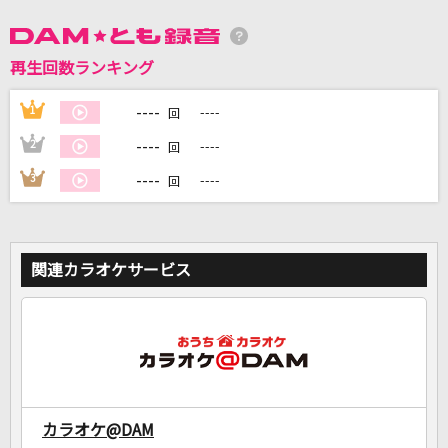
再生回数ランキング
DAMに会員登録・ログインして
カラオケをもっと楽しもう！
----
1
----
回
----
2
----
回
----
3
----
回
自宅でカラオケ歌い放題！
家族や友達と一緒に！練習にも！
関連カラオケサービス
カラオケ@DAM