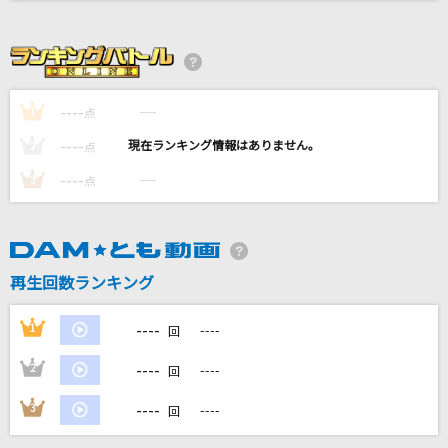
A Whole New World (Aladdin) [ホール・ニュ
ー・ワールド]
Brad Kane & Lea Salonga
----
ourselves
----
1
点
浜崎あゆみ
----
----
2
点
----
----
3
点
君と約束した優しいあの場所まで
三枝夕夏 IN db
幾億光年
再生回数ランキング
Omoinotake
----
1
----
回
もっと見る
----
2
----
回
DAMの新曲・ランキングなど
----
3
----
カラオケ最新情報をチェック！
回