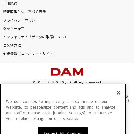
利用規約
特定商取引法に基づく表示
プライバシーポリシー
クッキー設定
インフォマティブデータの取得について
ご契約方法
企業情報（コーポレートサイト）
© DAIICHIKOSHO CO.,LTD. All Rights Reserved.
このサイトに掲載されている一切の文章・画像・写真・動画・音声等を、手段や形態
を問わず、著作権法の定める範囲を超えて無断で複製、転載、ファイル化などすること
We use cookies to improve your experience on our
を禁じます。
website, to personalize content and ads and to analyze
our traffic. Please click [Cookie Settings] to customize
楽曲及びコンテンツは、機種によりご利用いただけない場合があります。
your cookie settings on our website.
楽曲及びコンテンツの配信日、配信内容が変更になる場合があります。
楽曲によりMYリスト保存ができない場合があります。
Accept All Cookies