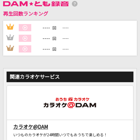
再生回数ランキング
DAMに会員登録・ログインして
カラオケをもっと楽しもう！
----
1
----
回
----
2
----
回
----
3
----
回
自宅でカラオケ歌い放題！
家族や友達と一緒に！練習にも！
関連カラオケサービス
カラオケ@DAM
いつものカラオケが24時間いつでもおうちで楽しめる！