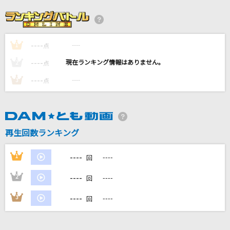
Opposite World
幽閉サテライト
----
----
1
純情恋花火
点
SUPER EIGHT
----
----
2
点
----
----
3
点
栄光の架橋
ゆず
MajiでKoiする5秒前
再生回数ランキング
広末涼子
----
1
----
回
もっと見る
----
2
----
回
DAMの新曲・ランキングなど
----
3
----
回
カラオケ最新情報をチェック！