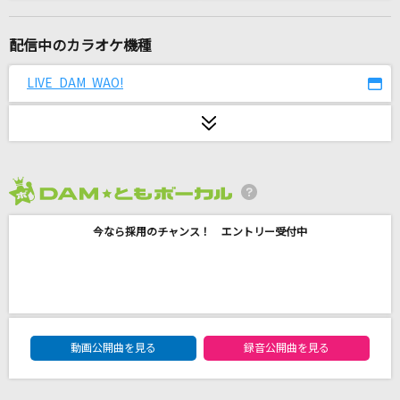
[生音]ツバサ
アンダーグラフ
配信中のカラオケ機種
嫌い
LIVE DAM WAO!
THE ORAL CIGARETTES
カブトムシ
aiko
2026年8月度
何度目の青空か?
今なら採用のチャンス！ エントリー受付中
乃木坂46
[生音]抱きしめてTONIGHT
田原俊彦
DAM★ともボーカルエントリーランキング
好きすぎて滅！
動画公開曲を見る
録音公開曲を見る
M!LK