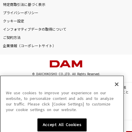
特定商取引法に基づく表示
プライバシーポリシー
クッキー設定
インフォマティブデータの取得について
ご契約方法
企業情報（コーポレートサイト）
© DAIICHIKOSHO CO.,LTD. All Rights Reserved.
このサイトに掲載されている一切の文章・画像・写真・動画・音声等を、手段や形態
を問わず、著作権法の定める範囲を超えて無断で複製、転載、ファイル化などすること
We use cookies to improve your experience on our
を禁じます。
website, to personalize content and ads and to analyze
our traffic. Please click [Cookie Settings] to customize
楽曲及びコンテンツは、機種によりご利用いただけない場合があります。
your cookie settings on our website.
楽曲及びコンテンツの配信日、配信内容が変更になる場合があります。
楽曲によりMYリスト保存ができない場合があります。
Accept All Cookies
JASRAC許諾番号
6602250213Y31015 6602250112Y38026 6602250240Y31015