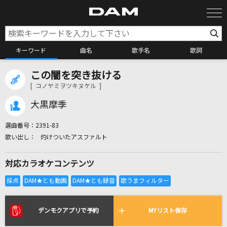
キーワード
曲名
歌手名
歌詞
この闇を突き抜ける
カラオケ検索
[ コノヤミヲツキヌケル ]
大黒摩季
カラオケ店舗検索
選曲番号：
2391-83
灼けついたアスファルト
カラオケリクエスト
対応カラオケコンテンツ
全国りれき
リアルタイムで歌われている曲の一覧
デンモクアプリで予約
MYリスト保存