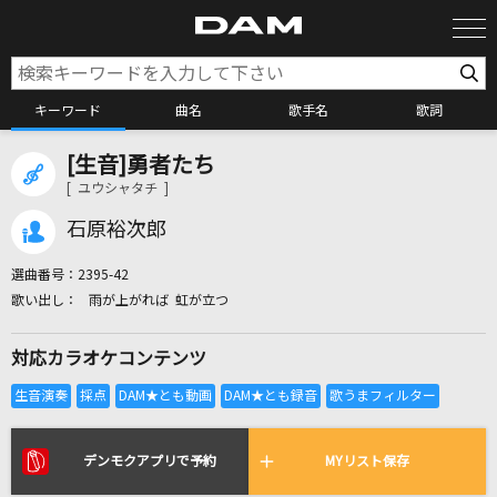
キーワード
曲名
歌手名
歌詞
[生音]勇者たち
カラオケ検索
[ ユウシャタチ ]
石原裕次郎
カラオケ店舗検索
選曲番号：
2395-42
雨が上がれば 虹が立つ
カラオケリクエスト
対応カラオケコンテンツ
全国りれき
リアルタイムで歌われている曲の一覧
デンモクアプリで予約
MYリスト保存