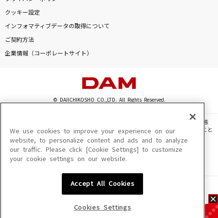
クッキー設定
インフォマティブデータの取得について
ご契約方法
企業情報（コーポレートサイト）
© DAIICHIKOSHO CO.,LTD. All Rights Reserved.
このサイトに掲載されている一切の文章・画像・写真・動画・音声等を、手段や形態
を問わず、著作権法の定める範囲を超えて無断で複製、転載、ファイル化などすること
We use cookies to improve your experience on our
を禁じます。
website, to personalize content and ads and to analyze
our traffic. Please click [Cookie Settings] to customize
楽曲及びコンテンツは、機種によりご利用いただけない場合があります。
your cookie settings on our website.
楽曲及びコンテンツの配信日、配信内容が変更になる場合があります。
楽曲によりMYリスト保存ができない場合があります。
Accept All Cookies
JASRAC許諾番号
6602250213Y31015 6602250112Y38026 6602250240Y31015
6602250241Y45122
Cookies Settings
NexTone許諾番号