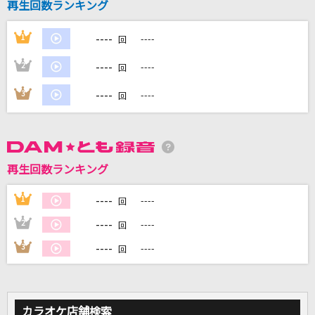
再生回数ランキング
----
1
----
回
DAMに会員登録・ログインして
----
2
----
カラオケをもっと楽しもう！
回
----
3
----
回
自宅でカラオケ歌い放題！
家族や友達と一緒に！練習にも！
再生回数ランキング
----
1
----
回
----
2
----
回
----
3
----
回
カラオケ店舗検索