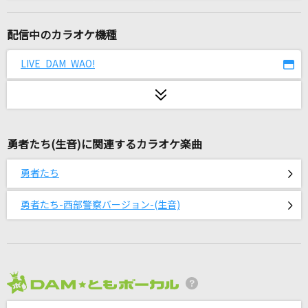
栄光の架橋
ゆず
配信中のカラオケ機種
SILVER
LIVE DAM WAO!
RIZE
英雄
doa
勇者たち(生音)に関連するカラオケ楽曲
[生音]ミッシングリンク
勇者たち
NOVELS
勇者たち-西部警察バージョン-(生音)
花束のかわりにメロディーを
清水翔太
勇者(ビデオクリップバージョン)
YOASOBI
2026年8月度