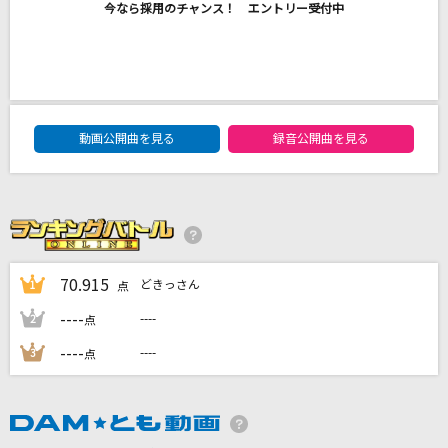
今なら採用のチャンス！ エントリー受付中
クスシキ
Mrs. GREEN APPLE
[生音]晴る
ヨルシカ
DAM★ともボーカルエントリーランキング
動画公開曲を見る
録音公開曲を見る
[生音]365日
Mr.Children
アカシア(ポケモンスペシャルMV「GOTCHA！」
ver.)
70.915
どきっさん
1
点
BUMP OF CHICKEN
----
----
2
点
もっと見る
----
----
3
点
DAMの新曲・ランキングなど
カラオケ最新情報をチェック！