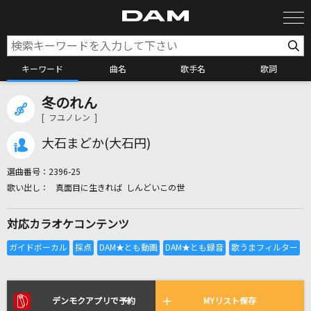
キーワード
曲名
歌手名
歌詞
冬のれん
カラオケ検索
[ フユノレン ]
大石まどか(大石円)
カラオケ店舗検索
選曲番号：
2396-25
真面目に生きれば しんどいこの世
カラオケリクエスト
対応カラオケコンテンツ
全国りれき
リアルタイムで歌われている曲の一覧
デンモクアプリで予約
MYリスト保存