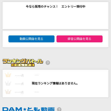
お気に召すまま
今なら採用のチャンス！ エントリー受付中
Eve
Be Starters!(TVサイズ)
喜多村英梨
DAM★ともボーカルエントリーランキング
動画公開曲を見る
録音公開曲を見る
女々しくて
ゴールデンボンバー
ヴァンパイア
Janne Da Arc
----
----
1
点
もっと見る
----
----
2
点
----
----
3
DAMの新曲・ランキングなど
点
カラオケ最新情報をチェック！