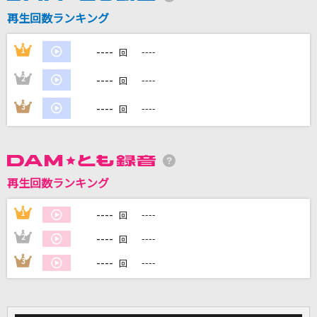
再生回数ランキング
DAMに会員登録・ログインして
----
1
----
カラオケをもっと楽しもう！
回
----
2
----
回
----
3
----
回
自宅でカラオケ歌い放題！
家族や友達と一緒に！練習にも！
再生回数ランキング
----
1
----
回
----
2
----
回
----
3
----
回