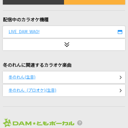
[生音]青と夏
Mrs. GREEN APPLE
配信中のカラオケ機種
[生音]白雪
マルシィ
LIVE DAM WAO!
花束のかわりにメロディーを
清水翔太
冬のれんに関連するカラオケ楽曲
緋色の空(ひしょくのそら)
川田まみ
冬のれん(生音)
[生音]小さな恋のうた
冬のれん (プロオケ)(生音)
MONGOL800
会いたかったかもしれない
乃木坂46
2026年8月度