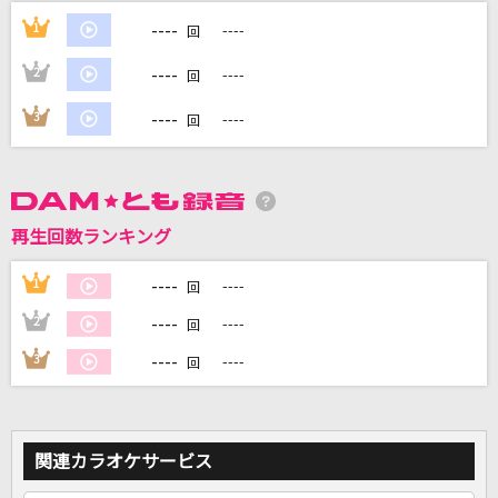
----
1
----
回
DAMに会員登録・ログインして
----
2
----
回
カラオケをもっと楽しもう！
----
3
----
回
自宅でカラオケ歌い放題！
家族や友達と一緒に！練習にも！
再生回数ランキング
----
1
----
回
----
2
----
回
----
3
----
回
関連カラオケサービス