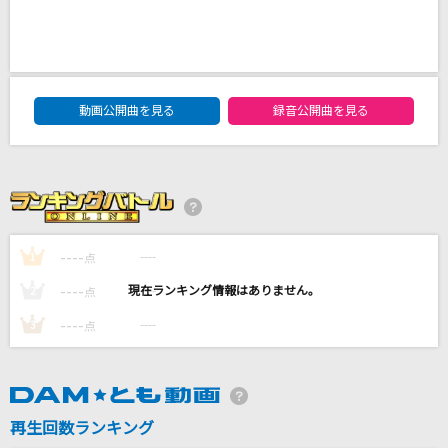
君って
西野カナ
ファタール
DAM★ともボーカルエントリーランキング
動画公開曲を見る
録音公開曲を見る
GEMN
[生音]青いベンチ
サスケ
奏(かなで)
----
----
1
点
スキマスイッチ
----
----
2
点
もっと見る
----
----
3
点
DAMの新曲・ランキングなど
カラオケ最新情報をチェック！
再生回数ランキング