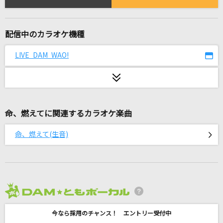
ジャスミンの丘
ルヴァ(関俊彦)
配信中のカラオケ機種
マシュマロ(ビデオクリップバージョン)
DECO*27
LIVE DAM WAO!
Falco-ファルコ-
島谷ひとみ
命、燃えてに関連するカラオケ楽曲
[生音]KissHug
aiko
命、燃えて(生音)
Bombtrack [ボムトラック]
Rage Against The Machine
LAST DANCE
2026年8月度
BIGBANG [ビッグバン]
今なら採用のチャンス！ エントリー受付中