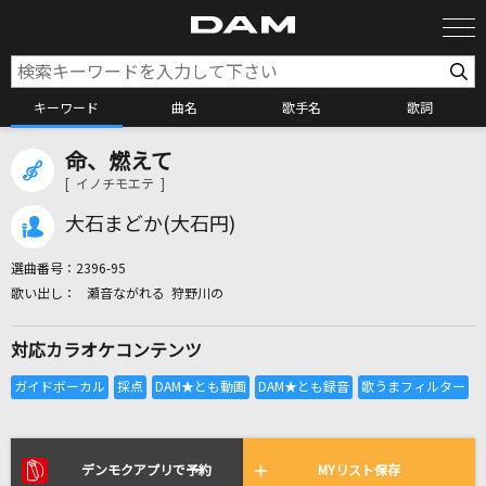
キーワード
曲名
歌手名
歌詞
命、燃えて
カラオケ検索
[ イノチモエテ ]
大石まどか(大石円)
カラオケ店舗検索
選曲番号：
2396-95
瀬音ながれる 狩野川の
カラオケリクエスト
対応カラオケコンテンツ
全国りれき
リアルタイムで歌われている曲の一覧
デンモクアプリで予約
MYリスト保存