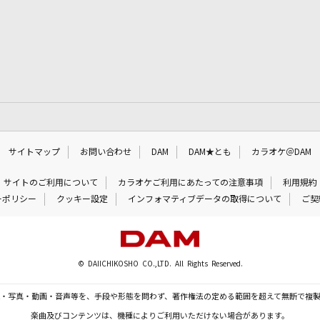
サイトマップ
お問い合わせ
DAM
DAM★とも
カラオケ＠DAM
サイトのご利用について
カラオケご利用にあたっての注意事項
利用規約
ーポリシー
クッキー設定
インフォマティブデータの取得について
ご契
© DAIICHIKOSHO CO.,LTD. All Rights Reserved.
・写真・動画・音声等を、手段や形態を問わず、著作権法の定める範囲を超えて無断で複
楽曲及びコンテンツは、機種によりご利用いただけない場合があります。