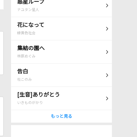
惑星ループ
ナユタン星人
花になって
緑黄色社会
集結の園へ
林原めぐみ
告白
杜このみ
[生音]ありがとう
いきものがかり
もっと見る