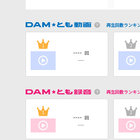
再生回数ランキ
1
2
----
回
----
再生回数ランキ
1
2
----
回
----