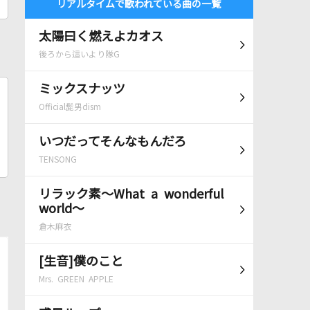
リアルタイムで歌われている曲の一覧
太陽曰く燃えよカオス
後ろから這いより隊G
ミックスナッツ
Official髭男dism
いつだってそんなもんだろ
TENSONG
リラック素～What a wonderful
world～
倉木麻衣
[生音]僕のこと
Mrs. GREEN APPLE