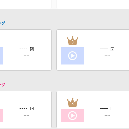
ング
3
----
----
回
回
----
----
ング
3
----
----
回
回
----
----