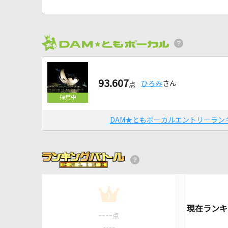
93.607
ひろみ
さん
点
DAM★ともボーカルエントリーラン
1
----
点
----