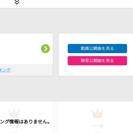
2026年8月度
動画公開曲を見る
録音公開曲を見る
キング
2
3
----
----
点
点
----
----