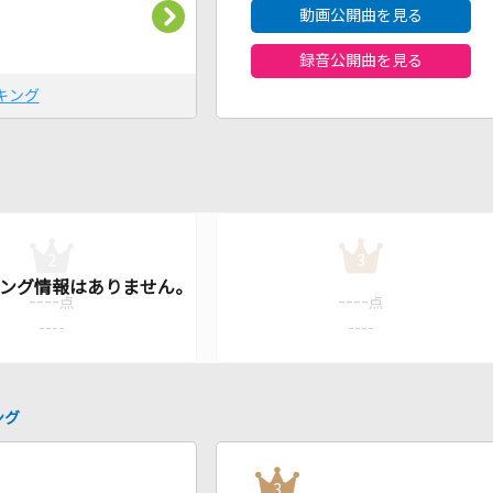
動画公開曲を見る
録音公開曲を見る
キング
2
3
----
----
点
点
----
----
ング
3