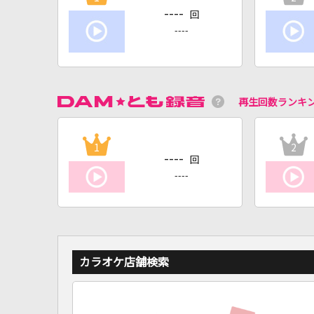
----
回
----
再生回数ランキ
1
2
----
回
----
カラオケ店舗検索