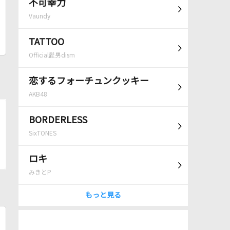
不可幸力
Vaundy
TATTOO
Official髭男dism
恋するフォーチュンクッキー
AKB48
BORDERLESS
SixTONES
ロキ
みきとP
もっと見る