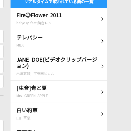
リアルタイムで歌われている曲の一覧
Fire◎Flower 2011
halyosy feat.鏡音レン
テレパシー
M!LK
JANE DOE(ビデオクリップバージ
ョン)
米津玄師, 宇多田ヒカル
[生音]青と夏
Mrs. GREEN APPLE
白い約束
山口百恵