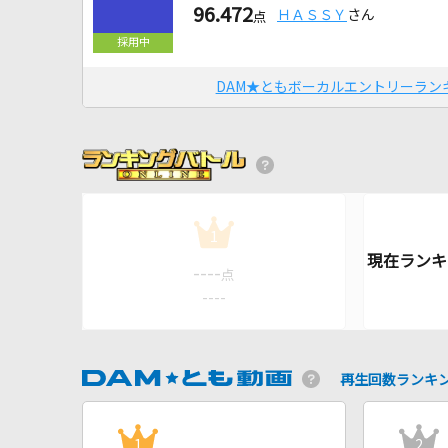
96.472
ＨＡＳＳＹ
さん
点
DAM★ともボーカルエントリーラン
1
----
点
----
再生回数ランキ
1
2