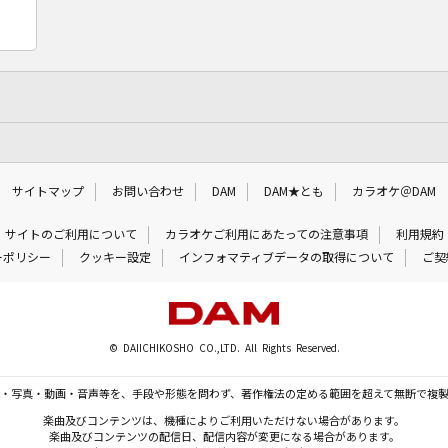
サイトマップ
お問い合わせ
DAM
DAM★とも
カラオケ＠DAM
サイトのご利用について
カラオケご利用にあたっての注意事項
利用規約
ーポリシー
クッキー設定
インフォマティブデータの取得について
ご契
© DAIICHIKOSHO CO.,LTD. All Rights Reserved.
・写真・動画・音声等を、手段や形態を問わず、著作権法の定める範囲を超えて無断で複
楽曲及びコンテンツは、機種によりご利用いただけない場合があります。
楽曲及びコンテンツの配信日、配信内容が変更になる場合があります。