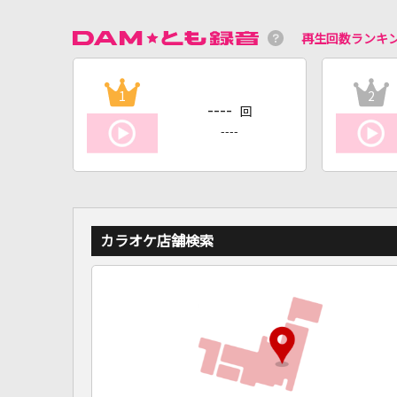
再生回数ランキ
1
2
----
回
----
カラオケ店舗検索