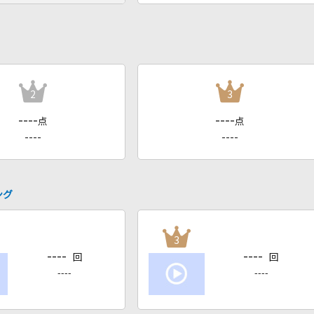
2
3
----
----
点
点
----
----
ング
3
----
----
回
回
----
----