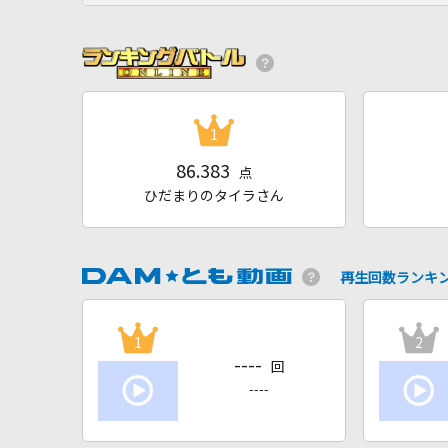
1
86.383
点
ひだまりのタイラさん
再生回数ランキ
1
2
----
回
----