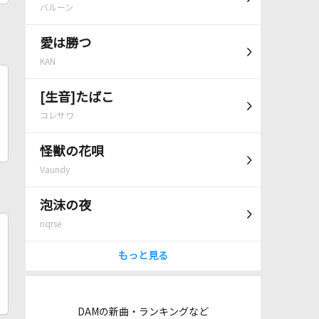
バルーン
愛は勝つ
KAN
[生音]たばこ
コレサワ
怪獣の花唄
Vaundy
泡沫の夜
nqrse
もっと見る
DAMの新曲・ランキングなど