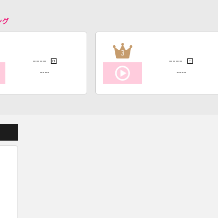
ング
3
----
----
回
回
----
----