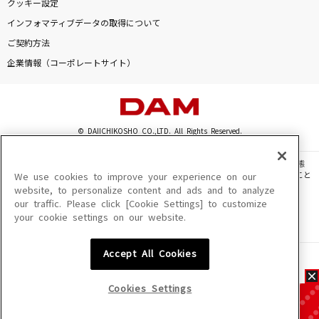
クッキー設定
インフォマティブデータの取得について
ご契約方法
企業情報（コーポレートサイト）
© DAIICHIKOSHO CO.,LTD. All Rights Reserved.
このサイトに掲載されている一切の文章・画像・写真・動画・音声等を、手段や形態
を問わず、著作権法の定める範囲を超えて無断で複製、転載、ファイル化などすること
We use cookies to improve your experience on our
を禁じます。
website, to personalize content and ads and to analyze
our traffic. Please click [Cookie Settings] to customize
楽曲及びコンテンツは、機種によりご利用いただけない場合があります。
your cookie settings on our website.
楽曲及びコンテンツの配信日、配信内容が変更になる場合があります。
楽曲によりMYリスト保存ができない場合があります。
Accept All Cookies
JASRAC許諾番号
6602250213Y31015 6602250112Y38026 6602250240Y31015
6602250241Y45122
Cookies Settings
NexTone許諾番号
ID000002945 ID000002947 ID000002937 ID000002938