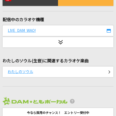
阿修羅ちゃん
Ado
配信中のカラオケ機種
未来予想図 ～VERSION '07～
DREAMS COME TRUE
LIVE DAM WAO!
抱きしめたい
Mr.Children
わたしのソウル(生音)に関連するカラオケ楽曲
うっせぇわ
Ado
わたしのソウル
staple stable
戦場ヶ原ひたぎ(斎藤千和)
[生音]To Love You More [トゥ・ラヴ・ユー・
2026年8月度
モア]
Celine Dion With Special Guests Kryzler & Kompany
今なら採用のチャンス！ エントリー受付中