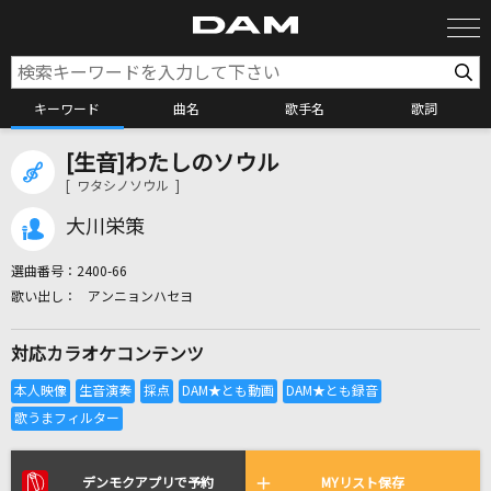
キーワード
曲名
歌手名
歌詞
[生音]わたしのソウル
カラオケ検索
[ ワタシノソウル ]
大川栄策
カラオケ店舗検索
選曲番号：
2400-66
アンニョンハセヨ
カラオケリクエスト
対応カラオケコンテンツ
全国りれき
リアルタイムで歌われている曲の一覧
デンモクアプリで予約
MYリスト保存