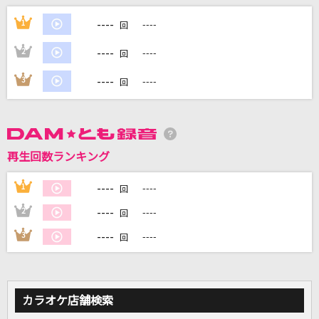
----
1
----
回
----
2
----
回
DAMに会員登録・ログインして
カラオケをもっと楽しもう！
----
3
----
回
自宅でカラオケ歌い放題！
再生回数ランキング
家族や友達と一緒に！練習にも！
----
1
----
回
----
2
----
回
----
3
----
回
カラオケ店舗検索