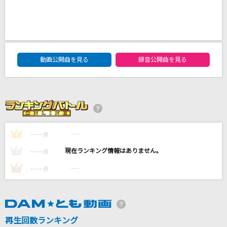
アイドル(ビデオクリップバージョン)
YOASOBI
DAM★ともボーカルエントリーランキング
[オリカラ]揺れる想い
動画公開曲を見る
録音公開曲を見る
ZARD
チームメイト
HoneyWorks feat.初音ミク
----
[生音]I LOVE YOU
----
1
点
尾崎豊
----
----
2
点
----
----
3
点
もっと見る
DAMの新曲・ランキングなど
カラオケ最新情報をチェック！
再生回数ランキング