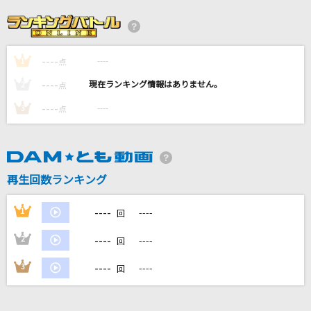
WHITE BREATH
T.M.Revolution
----
----
1
[生音]愛の園
点
布施明
----
----
2
点
----
----
3
点
Butter-Fly
和田光司
花束
再生回数ランキング
back number
----
1
----
回
もっと見る
----
2
----
回
DAMの新曲・ランキングなど
----
3
----
回
カラオケ最新情報をチェック！