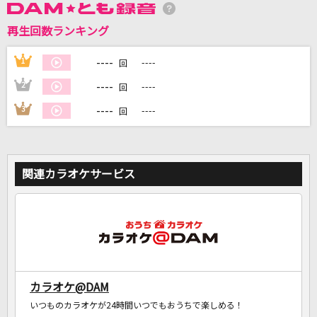
再生回数ランキング
DAMに会員登録・ログインして
カラオケをもっと楽しもう！
----
1
----
回
----
2
----
回
----
3
----
回
自宅でカラオケ歌い放題！
家族や友達と一緒に！練習にも！
関連カラオケサービス
カラオケ@DAM
いつものカラオケが24時間いつでもおうちで楽しめる！