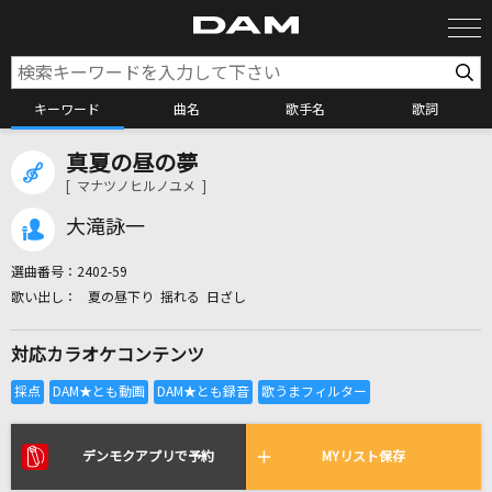
キーワード
曲名
歌手名
歌詞
真夏の昼の夢
カラオケ検索
[ マナツノヒルノユメ ]
大滝詠一
カラオケ店舗検索
選曲番号：
2402-59
夏の昼下り 揺れる 日ざし
カラオケリクエスト
対応カラオケコンテンツ
全国りれき
リアルタイムで歌われている曲の一覧
デンモクアプリで予約
MYリスト保存