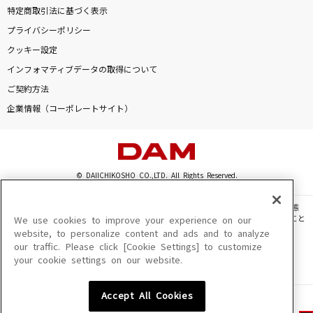
特定商取引法に基づく表示
プライバシーポリシー
クッキー設定
インフォマティブデータの取得について
ご契約方法
企業情報（コーポレートサイト）
© DAIICHIKOSHO CO.,LTD. All Rights Reserved.
このサイトに掲載されている一切の文章・画像・写真・動画・音声等を、手段や形態
を問わず、著作権法の定める範囲を超えて無断で複製、転載、ファイル化などすること
We use cookies to improve your experience on our
を禁じます。
website, to personalize content and ads and to analyze
our traffic. Please click [Cookie Settings] to customize
楽曲及びコンテンツは、機種によりご利用いただけない場合があります。
your cookie settings on our website.
楽曲及びコンテンツの配信日、配信内容が変更になる場合があります。
楽曲によりMYリスト保存ができない場合があります。
Accept All Cookies
JASRAC許諾番号
6602250213Y31015 6602250112Y38026 6602250240Y31015