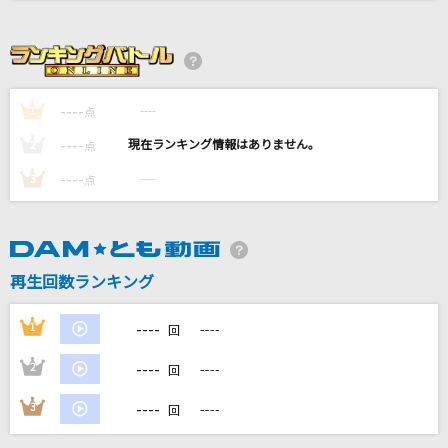
MOON JELLYFISH
Flower
Street Blues
----
----
1
点
SUPER EIGHT
----
----
2
点
光芒
----
----
3
点
B'z
[生音]空も飛べるはず
スピッツ
再生回数ランキング
もっと見る
----
1
----
回
----
2
----
回
DAMの新曲・ランキングなど
カラオケ最新情報をチェック！
----
3
----
回