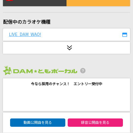
Forever Love(ビデオクリップバージョン)
X JAPAN
配信中のカラオケ機種
M
浜崎あゆみ
LIVE DAM WAO!
退屈を再演しないで
Eve
Story
2026年8月度
AI
今なら採用のチャンス！ エントリー受付中
YOKAZE
変態紳士クラブ
Best Friend
DAM★ともボーカルエントリーランキング
動画公開曲を見る
録音公開曲を見る
Kiroro