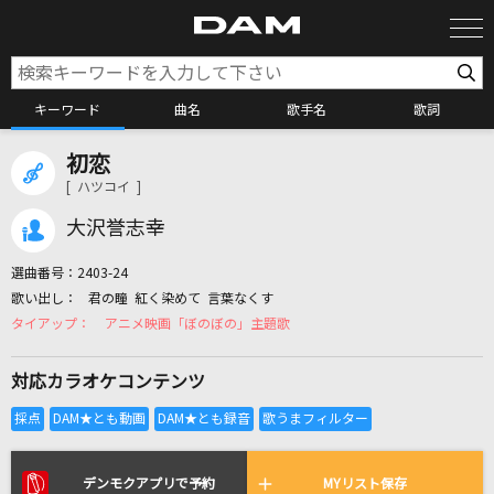
キーワード
曲名
歌手名
歌詞
初恋
カラオケ検索
[ ハツコイ ]
大沢誉志幸
カラオケ店舗検索
選曲番号：
2403-24
君の瞳 紅く染めて 言葉なくす
カラオケリクエスト
アニメ映画「ぼのぼの」主題歌
対応カラオケコンテンツ
全国りれき
リアルタイムで歌われている曲の一覧
デンモクアプリで予約
MYリスト保存