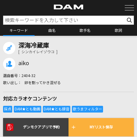
キーワード
曲名
歌手名
歌詞
深海冷蔵庫
カラオケ検索
[ シンカイレイゾウコ ]
aiko
カラオケ店舗検索
選曲番号：
2404-32
卵を割ってかき混ぜる
カラオケリクエスト
対応カラオケコンテンツ
全国りれき
リアルタイムで歌われている曲の一覧
デンモクアプリで予約
MYリスト保存