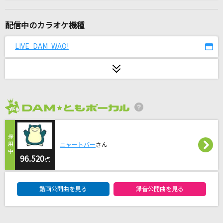
One Love
嵐(アラシ)
配信中のカラオケ機種
エルフ
LIVE DAM WAO!
Ado
Sorry Sorry love
SUPER EIGHT
2026年8月度
[生音]PIECE OF MY WISH
今井美樹
ニャートバー
さん
[生音]恋する街角
96.520
点
山内惠介
DAM★ともボーカルエントリーランキング
動画公開曲を見る
録音公開曲を見る
夢をあきらめないで
岡村孝子