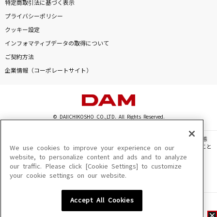
特定商取引法に基づく表示
プライバシーポリシー
クッキー設定
インフォマティブデータの取得について
ご契約方法
企業情報（コーポレートサイト）
© DAIICHIKOSHO CO.,LTD. All Rights Reserved.
このサイトに掲載されている一切の文章・画像・写真・動画・音声等を、手段や形態
を問わず、著作権法の定める範囲を超えて無断で複製、転載、ファイル化などすること
We use cookies to improve your experience on our
を禁じます。
website, to personalize content and ads and to analyze
our traffic. Please click [Cookie Settings] to customize
楽曲及びコンテンツは、機種によりご利用いただけない場合があります。
your cookie settings on our website.
楽曲及びコンテンツの配信日、配信内容が変更になる場合があります。
楽曲によりMYリスト保存ができない場合があります。
Accept All Cookies
JASRAC許諾番号
6602250213Y31015 6602250112Y38026 6602250240Y31015
6602250241Y45122