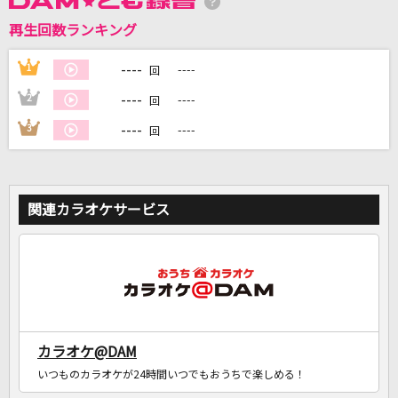
再生回数ランキング
DAMに会員登録・ログインして
カラオケをもっと楽しもう！
----
1
----
回
----
2
----
回
----
3
----
回
自宅でカラオケ歌い放題！
家族や友達と一緒に！練習にも！
関連カラオケサービス
カラオケ@DAM
いつものカラオケが24時間いつでもおうちで楽しめる！