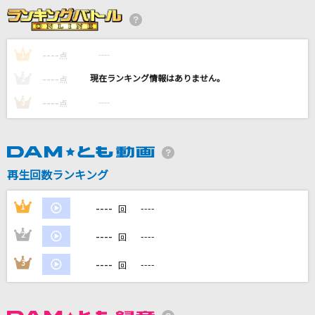
[生音]アイノカタチ feat.HIDE(GReeeeN)
Misia
----
----
1
点
あの子コンプレックス
----
----
2
点
＝LOVE
----
----
3
点
笑顔のループ
AAA(トリプル・エー)
[生音]サクラ咲ケ
再生回数ランキング
嵐(アラシ)
----
1
----
回
もっと見る
----
2
----
回
DAMの新曲・ランキングなど
----
3
----
回
カラオケ最新情報をチェック！