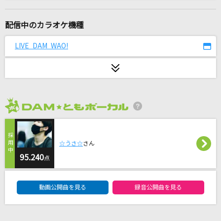
ダーリン
Mrs. GREEN APPLE
配信中のカラオケ機種
[生音]HEARTBREAKER(G-DRAGON 2013 WOR
LIVE DAM WAO!
LD TOUR～ONE OF A KIND～ IN JAPAN DO
ME SPECIAL)
G-DRAGON(from BIGBANG)
TAIDADA
2026年8月度
ずっと真夜中でいいのに。
[生音]I LOVE YOU
☆うさ☆
さん
尾崎豊
95.240
点
[生音]ハッピーエンド
DAM★ともボーカルエントリーランキング
back number
動画公開曲を見る
録音公開曲を見る
ブルーウォーター