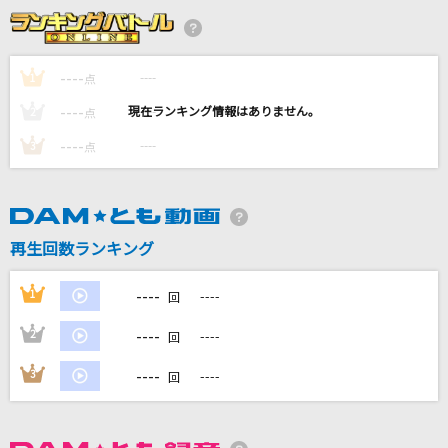
森川美穂
くるみ
----
----
1
点
Mr.Children
----
----
2
点
勿忘草
----
----
3
点
ピコ
Story
AI
再生回数ランキング
[生音]恋人ごっこ
----
1
----
回
マカロニえんぴつ
----
2
----
回
もっと見る
----
3
----
回
DAMの新曲・ランキングなど
カラオケ最新情報をチェック！