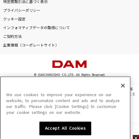
特定商取引法に基づく表示
プライバシーポリシー
クッキー設定
インフォマティブデータの取得について
ご契約方法
企業情報（コーポレートサイト）
© DAIICHIKOSHO CO.,LTD. All Rights Reserved.
このサイトに掲載されている一切の文章・画像・写真・動画・音声等を、手段や形態
を問わず、著作権法の定める範囲を超えて無断で複製、転載、ファイル化などすること
We use cookies to improve your experience on our
を禁じます。
website, to personalize content and ads and to analyze
our traffic. Please click [Cookie Settings] to customize
楽曲及びコンテンツは、機種によりご利用いただけない場合があります。
your cookie settings on our website.
楽曲及びコンテンツの配信日、配信内容が変更になる場合があります。
楽曲によりMYリスト保存ができない場合があります。
Accept All Cookies
JASRAC許諾番号
6602250213Y31015 6602250112Y38026 6602250240Y31015
6602250241Y45122