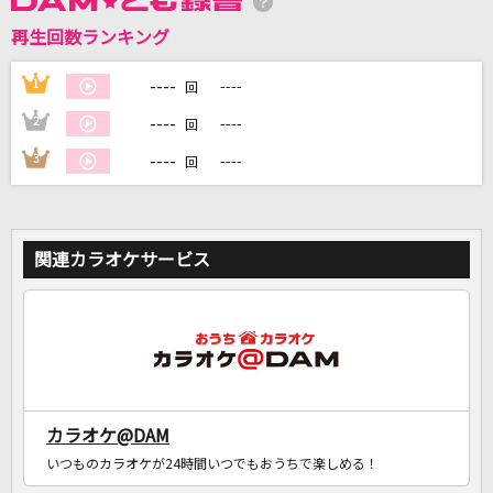
再生回数ランキング
----
1
----
回
DAMに会員登録・ログインして
----
2
----
回
カラオケをもっと楽しもう！
----
3
----
回
自宅でカラオケ歌い放題！
関連カラオケサービス
家族や友達と一緒に！練習にも！
カラオケ@DAM
いつものカラオケが24時間いつでもおうちで楽しめる！