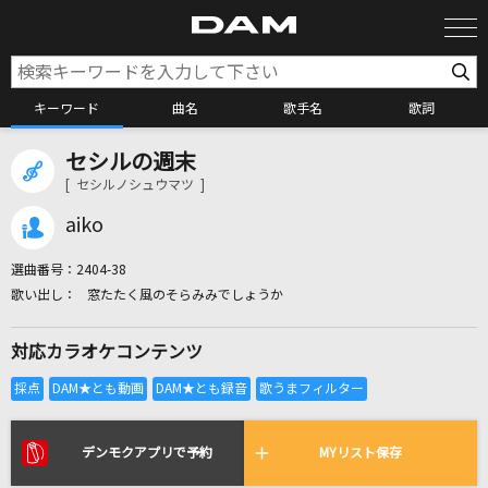
キーワード
曲名
歌手名
歌詞
セシルの週末
カラオケ検索
[ セシルノシュウマツ ]
aiko
カラオケ店舗検索
選曲番号：
2404-38
窓たたく風のそらみみでしょうか
カラオケリクエスト
対応カラオケコンテンツ
全国りれき
リアルタイムで歌われている曲の一覧
デンモクアプリで予約
MYリスト保存