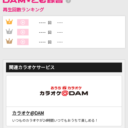
再生回数ランキング
DAMに会員登録・ログインして
----
1
----
回
カラオケをもっと楽しもう！
----
2
----
回
----
3
----
回
自宅でカラオケ歌い放題！
家族や友達と一緒に！練習にも！
関連カラオケサービス
カラオケ@DAM
いつものカラオケが24時間いつでもおうちで楽しめる！