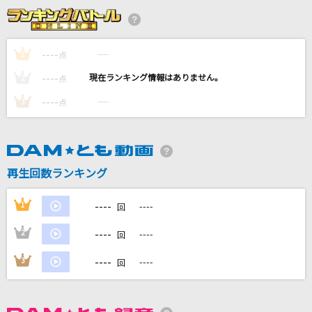
[生音]3月9日
レミオロメン
----
----
1
点
WHY
----
----
2
点
加藤ミリヤ
----
----
3
点
[生音]サウダージ
ポルノグラフィティ
再生回数ランキング
[生音]帰りたくなったよ
いきものがかり
----
1
----
回
もっと見る
----
2
----
回
----
3
----
回
DAMの新曲・ランキングなど
カラオケ最新情報をチェック！