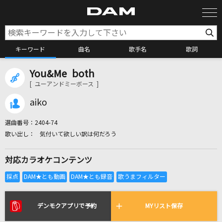
キーワード
曲名
歌手名
歌詞
You&Me both
カラオケ検索
[ ユーアンドミーボース ]
aiko
カラオケ店舗検索
選曲番号：
2404-74
気付いて欲しい訳は何だろう
カラオケリクエスト
対応カラオケコンテンツ
全国りれき
リアルタイムで歌われている曲の一覧
デンモクアプリで予約
MYリスト保存