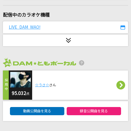
ウエディング
音田雅則
配信中のカラオケ機種
ウルトラマンガイア!
LIVE DAM WAO!
田中昌之&大門一也
翼をください
桜高軽音部[平沢唯・秋山澪・田井中律・琴吹紬(CV:豊崎愛生、日笠陽
子、佐藤聡美、寿美菜子)]
2026年8月度
[生音]裸の心
あいみょん
☆うさ☆
さん
95.032
点
[生音]アイのシナリオ
CHiCO with HoneyWorks
DAM★ともボーカルエントリーランキング
動画公開曲を見る
録音公開曲を見る
RAGE
シクフォニ