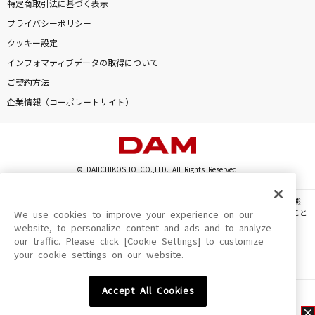
特定商取引法に基づく表示
プライバシーポリシー
クッキー設定
インフォマティブデータの取得について
ご契約方法
企業情報（コーポレートサイト）
© DAIICHIKOSHO CO.,LTD. All Rights Reserved.
このサイトに掲載されている一切の文章・画像・写真・動画・音声等を、手段や形態
を問わず、著作権法の定める範囲を超えて無断で複製、転載、ファイル化などすること
We use cookies to improve your experience on our
を禁じます。
website, to personalize content and ads and to analyze
our traffic. Please click [Cookie Settings] to customize
楽曲及びコンテンツは、機種によりご利用いただけない場合があります。
your cookie settings on our website.
楽曲及びコンテンツの配信日、配信内容が変更になる場合があります。
楽曲によりMYリスト保存ができない場合があります。
Accept All Cookies
JASRAC許諾番号
6602250213Y31015 6602250112Y38026 6602250240Y31015
6602250241Y45122