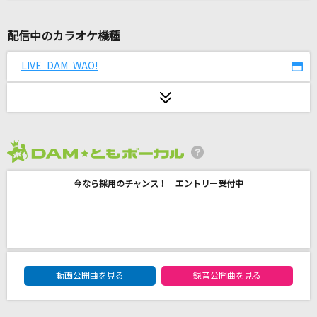
DEAREST DROP
田所あずさ
配信中のカラオケ機種
[生音]部屋
LIVE DAM WAO!
シャイトープ
できっこないを やらなくちゃ
サンボマスター
2026年8月度
コンプレックス・イマージュ
今なら採用のチャンス！ エントリー受付中
彩音
怪獣の花唄
Vaundy
DAM★ともボーカルエントリーランキング
Esperanza
動画公開曲を見る
録音公開曲を見る
西野カナ