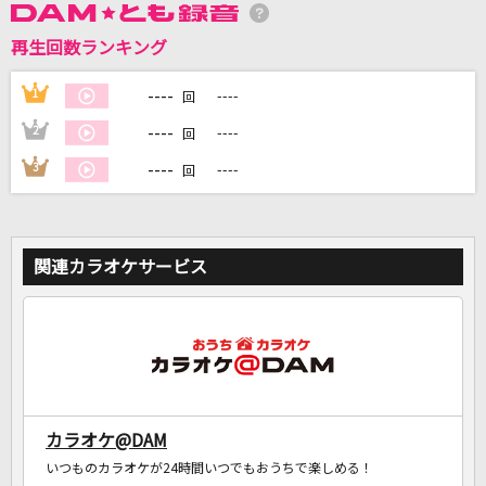
再生回数ランキング
DAMに会員登録・ログインして
カラオケをもっと楽しもう！
----
1
----
回
----
2
----
回
----
3
----
回
自宅でカラオケ歌い放題！
家族や友達と一緒に！練習にも！
関連カラオケサービス
カラオケ@DAM
いつものカラオケが24時間いつでもおうちで楽しめる！