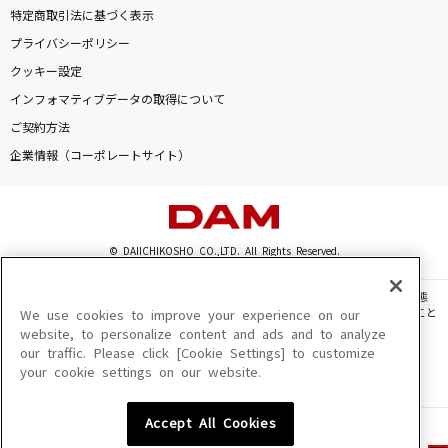
特定商取引法に基づく表示
プライバシーポリシー
クッキー設定
インフォマティブデータの取得について
ご契約方法
企業情報（コーポレートサイト）
© DAIICHIKOSHO CO.,LTD. All Rights Reserved.
このサイトに掲載されている一切の文章・画像・写真・動画・音声等を、手段や形態
を問わず、著作権法の定める範囲を超えて無断で複製、転載、ファイル化などすること
We use cookies to improve your experience on our
を禁じます。
website, to personalize content and ads and to analyze
our traffic. Please click [Cookie Settings] to customize
楽曲及びコンテンツは、機種によりご利用いただけない場合があります。
your cookie settings on our website.
楽曲及びコンテンツの配信日、配信内容が変更になる場合があります。
楽曲によりMYリスト保存ができない場合があります。
Accept All Cookies
JASRAC許諾番号
6602250213Y31015 6602250112Y38026 6602250240Y31015