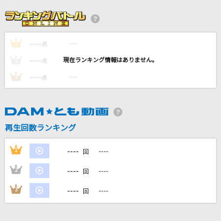
Grand Blue
湘南乃風
----
----
1
[生音]いい日旅立ち
点
山口百恵
----
----
2
点
----
----
3
点
Shake It Up
SixTONES
ミラーチューン
再生回数ランキング
ずっと真夜中でいいのに。
----
1
----
回
もっと見る
----
2
----
回
DAMの新曲・ランキングなど
----
3
----
回
カラオケ最新情報をチェック！