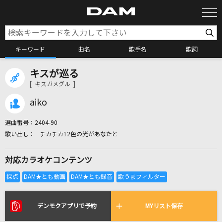
キーワード
曲名
歌手名
歌詞
キスが巡る
カラオケ検索
[ キスガメグル ]
aiko
カラオケ店舗検索
選曲番号：
2404-90
チカチカ12色の光があなたと
カラオケリクエスト
対応カラオケコンテンツ
全国りれき
リアルタイムで歌われている曲の一覧
デンモクアプリで予約
MYリスト保存