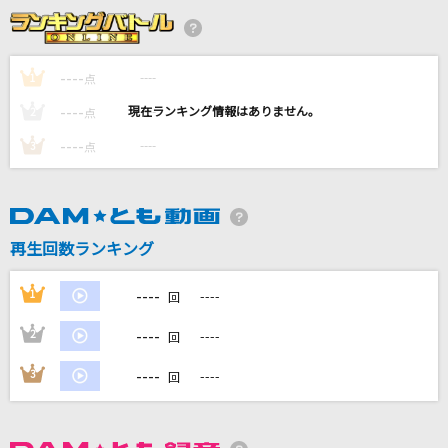
winter fall
L'Arc-en-Ciel
----
----
1
点
[生音]やさしくなりたい
----
----
2
点
斉藤和義
----
----
3
点
夏のFree&Easy
乃木坂46
Real Face
再生回数ランキング
KAT-TUN
----
1
----
回
もっと見る
----
2
----
回
DAMの新曲・ランキングなど
----
3
----
回
カラオケ最新情報をチェック！