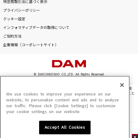
特定商取引法に基づく表示
プライバシーポリシー
クッキー設定
インフォマティブデータの取得について
ご契約方法
企業情報（コーポレートサイト）
© DAIICHIKOSHO CO.,LTD. All Rights Reserved.
このサイトに掲載されている一切の文章・画像・写真・動画・音声等を、手段や形態
を問わず、著作権法の定める範囲を超えて無断で複製、転載、ファイル化などすること
We use cookies to improve your experience on our
を禁じます。
website, to personalize content and ads and to analyze
our traffic. Please click [Cookie Settings] to customize
楽曲及びコンテンツは、機種によりご利用いただけない場合があります。
your cookie settings on our website.
楽曲及びコンテンツの配信日、配信内容が変更になる場合があります。
楽曲によりMYリスト保存ができない場合があります。
Accept All Cookies
JASRAC許諾番号
6602250213Y31015 6602250112Y38026 6602250240Y31015
6602250241Y45122