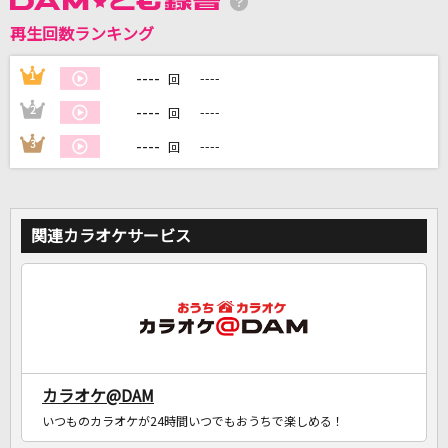
再生回数ランキング
DAMに会員登録・ログインして
カラオケをもっと楽しもう！
----
1
----
回
----
2
----
回
----
3
----
回
自宅でカラオケ歌い放題！
家族や友達と一緒に！練習にも！
関連カラオケサービス
カラオケ@DAM
いつものカラオケが24時間いつでもおうちで楽しめる！