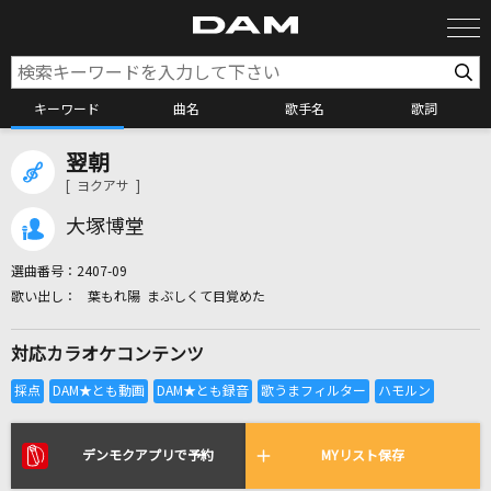
キーワード
曲名
歌手名
歌詞
翌朝
カラオケ検索
[ ヨクアサ ]
大塚博堂
カラオケ店舗検索
選曲番号：
2407-09
葉もれ陽 まぶしくて目覚めた
カラオケリクエスト
対応カラオケコンテンツ
全国りれき
リアルタイムで歌われている曲の一覧
デンモクアプリで予約
MYリスト保存