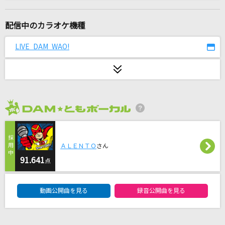
[生音]カルマ
BUMP OF CHICKEN
配信中のカラオケ機種
[生音]嘘
LIVE DAM WAO!
シド
Bunny Girl
AKASAKI
2026年8月度
なんもねえ
忘れらんねえよ
ＡＬＥＮＴＯ
さん
3月9日
91.641
点
レミオロメン
DAM★ともボーカルエントリーランキング
動画公開曲を見る
録音公開曲を見る
雨とカプチーノ
ヨルシカ