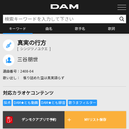
キーワード
曲名
歌手名
歌詞
真実の行方
カラオケ検索
[ シンジツノユクエ ]
三谷朋世
カラオケ店舗検索
選曲番号：
2408-04
張り詰めた空は真実語らず
カラオケリクエスト
対応カラオケコンテンツ
全国りれき
リアルタイムで歌われている曲の一覧
デンモクアプリで予約
MYリスト保存