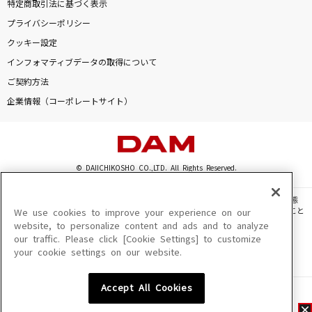
特定商取引法に基づく表示
プライバシーポリシー
クッキー設定
インフォマティブデータの取得について
ご契約方法
企業情報（コーポレートサイト）
© DAIICHIKOSHO CO.,LTD. All Rights Reserved.
このサイトに掲載されている一切の文章・画像・写真・動画・音声等を、手段や形態
を問わず、著作権法の定める範囲を超えて無断で複製、転載、ファイル化などすること
We use cookies to improve your experience on our
を禁じます。
website, to personalize content and ads and to analyze
our traffic. Please click [Cookie Settings] to customize
楽曲及びコンテンツは、機種によりご利用いただけない場合があります。
your cookie settings on our website.
楽曲及びコンテンツの配信日、配信内容が変更になる場合があります。
楽曲によりMYリスト保存ができない場合があります。
Accept All Cookies
JASRAC許諾番号
6602250213Y31015 6602250112Y38026 6602250240Y31015
6602250241Y45122