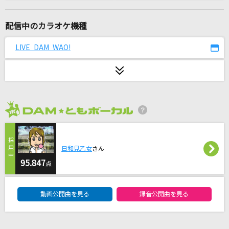
千本桜
WhiteFlame feat.初音ミク
配信中のカラオケ機種
残響散歌
LIVE DAM WAO!
Aimer(エメ)
満月の雫は媚薬
武蔵坊弁慶(宮田幸季)
2026年8月度
[生音]Anything Goes!
大黒摩季
日和見乙女
さん
乾いた大地
95.847
点
串田アキラ
DAM★ともボーカルエントリーランキング
動画公開曲を見る
録音公開曲を見る
貴方の恋人になりたい
チョーキューメイ