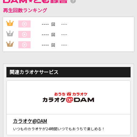
再生回数ランキング
DAMに会員登録・ログインして
カラオケをもっと楽しもう！
----
1
----
回
----
2
----
回
----
3
----
回
自宅でカラオケ歌い放題！
家族や友達と一緒に！練習にも！
関連カラオケサービス
カラオケ@DAM
いつものカラオケが24時間いつでもおうちで楽しめる！