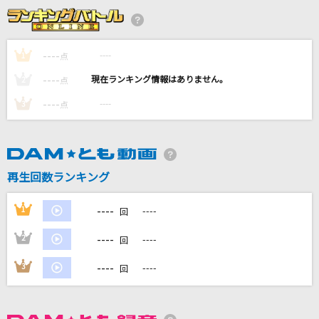
星降る街角
純烈
----
----
1
点
UNION
----
----
2
点
OxT
----
----
3
点
ハイタッチ!
サトシ&ヒカリ(松本梨香・豊口めぐみ)
SPECIAL THANKS
再生回数ランキング
GLAY
----
1
----
回
もっと見る
----
2
----
回
DAMの新曲・ランキングなど
----
3
----
回
カラオケ最新情報をチェック！