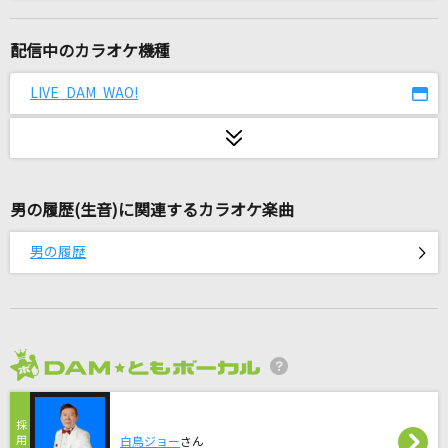
[生音]恋の終わりの名古屋にひとり
水森かおり
配信中のカラオケ機種
STARS
LIVE DAM WAO!
Snow Man
[生音]月のしずく
RUI
男の履歴(生音)に関連するカラオケ楽曲
愛をこめて花束を
男の履歴
Superfly
[生音]さよならエレジー
菅田将暉
2026年8月度
Habit
SEKAI NO OWARI(世界の終わり)
白鳥ジョー
さん