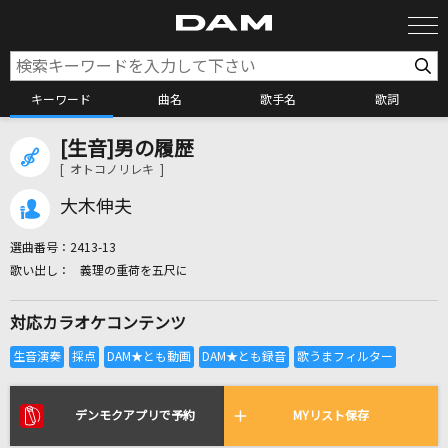
キーワード
曲名
歌手名
歌詞
[生音]男の履歴
カラオケ検索
[ オトコノリレキ ]
大木伸夫
カラオケ店舗検索
選曲番号：
2413-13
義理の重荷を五尺に
カラオケリクエスト
対応カラオケコンテンツ
全国りれき
リアルタイムで歌われている曲の一覧
デンモクアプリで予約
MYリスト保存