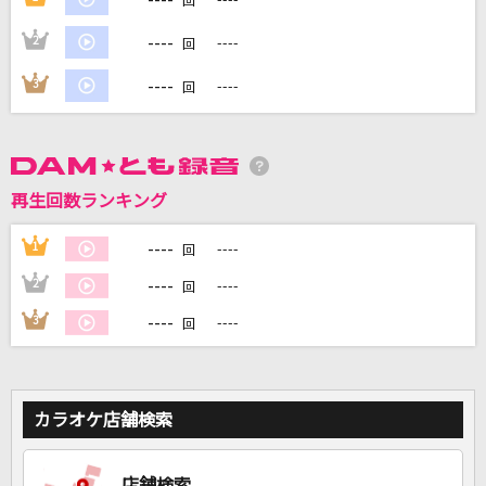
回
----
2
----
回
DAMに会員登録・ログインして
カラオケをもっと楽しもう！
----
3
----
回
再生回数ランキング
自宅でカラオケ歌い放題！
家族や友達と一緒に！練習にも！
----
1
----
回
----
2
----
回
----
3
----
回
カラオケ店舗検索
店舗検索