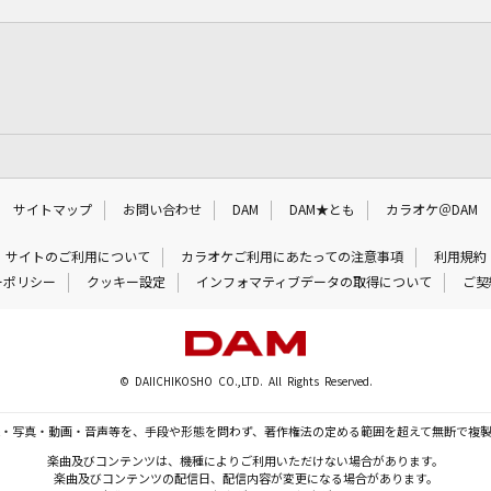
サイトマップ
お問い合わせ
DAM
DAM★とも
カラオケ＠DAM
サイトのご利用について
カラオケご利用にあたっての注意事項
利用規約
ーポリシー
クッキー設定
インフォマティブデータの取得について
ご契
© DAIICHIKOSHO CO.,LTD. All Rights Reserved.
・写真・動画・音声等を、手段や形態を問わず、著作権法の定める範囲を超えて無断で複
楽曲及びコンテンツは、機種によりご利用いただけない場合があります。
楽曲及びコンテンツの配信日、配信内容が変更になる場合があります。