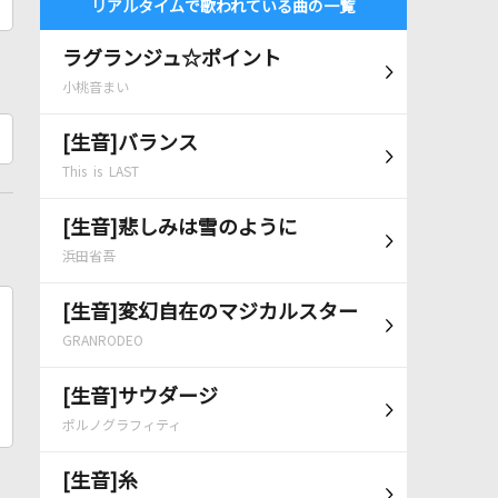
リアルタイムで歌われている曲の一覧
ラグランジュ☆ポイント
小桃音まい
[生音]バランス
This is LAST
[生音]悲しみは雪のように
浜田省吾
[生音]変幻自在のマジカルスター
GRANRODEO
[生音]サウダージ
ポルノグラフィティ
[生音]糸