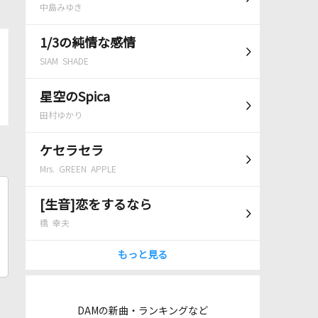
中島みゆき
1/3の純情な感情
SIAM SHADE
星空のSpica
田村ゆかり
ケセラセラ
Mrs. GREEN APPLE
[生音]恋をするなら
橋 幸夫
もっと見る
DAMの新曲・ランキングなど