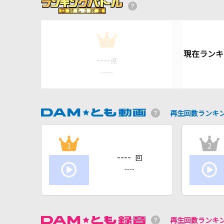
1
----
点
----
再生回数ランキ
1
2
----
回
----
再生回数ランキ