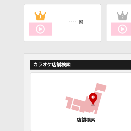
1
2
----
回
----
カラオケ店舗検索
店舗検索