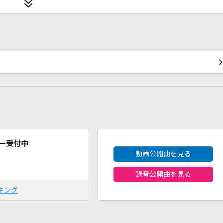
2026年8月度
ー受付中
動画公開曲を見る
録音公開曲を見る
キング