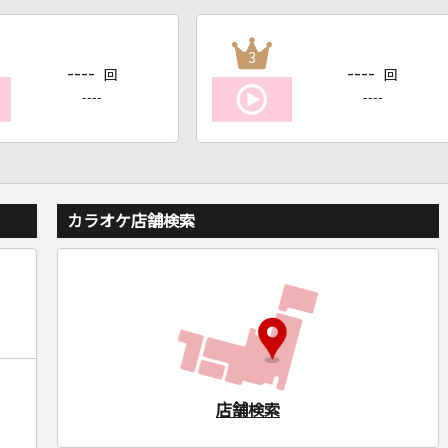
3
----
----
回
回
----
----
カラオケ店舗検索
店舗検索