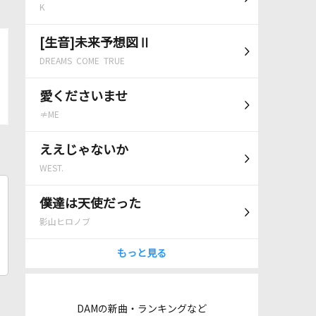
K
[生音]未来予想図Ⅱ
DREAMS COME TRUE
愛くださいませ
≠ME
ええじゃないか
WEST.
僕達は天使だった
影山ヒロノブ
もっと見る
DAMの新曲・ランキングなど