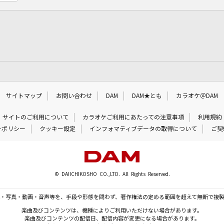
サイトマップ
お問い合わせ
DAM
DAM★とも
カラオケ＠DAM
サイトのご利用について
カラオケご利用にあたっての注意事項
利用規約
ーポリシー
クッキー設定
インフォマティブデータの取得について
ご契
© DAIICHIKOSHO CO.,LTD. All Rights Reserved.
・写真・動画・音声等を、手段や形態を問わず、著作権法の定める範囲を超えて無断で複
楽曲及びコンテンツは、機種によりご利用いただけない場合があります。
楽曲及びコンテンツの配信日、配信内容が変更になる場合があります。