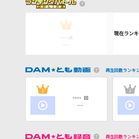
1
----
点
----
再生回数ランキ
1
2
----
回
----
再生回数ランキ