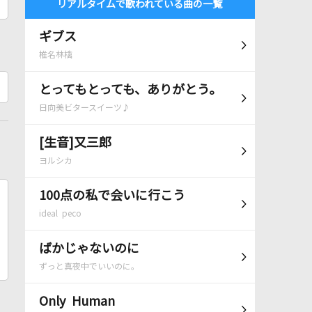
リアルタイムで歌われている曲の一覧
ギブス
椎名林檎
とってもとっても、ありがとう。
日向美ビタースイーツ♪
[生音]又三郎
ヨルシカ
100点の私で会いに行こう
ideal peco
ばかじゃないのに
ずっと真夜中でいいのに。
Only Human