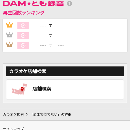
再生回数ランキング
DAMに会員登録・ログインして
----
1
----
回
カラオケをもっと楽しもう！
----
2
----
回
----
3
----
回
自宅でカラオケ歌い放題！
家族や友達と一緒に！練習にも！
カラオケ店舗検索
店舗検索
カラオケ検索
「愛まで待てない」の詳細
サイトマップ