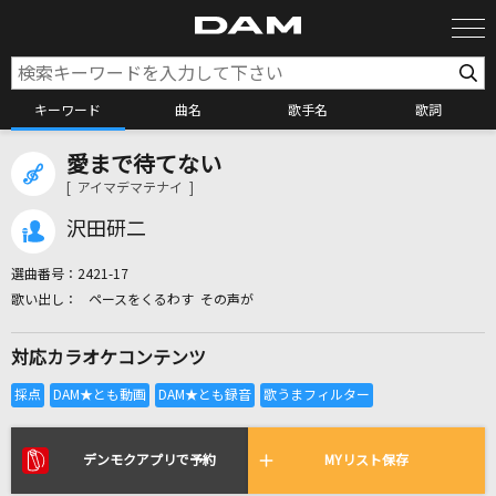
キーワード
曲名
歌手名
歌詞
愛まで待てない
カラオケ検索
[ アイマデマテナイ ]
沢田研二
カラオケ店舗検索
選曲番号：
2421-17
ペースをくるわす その声が
カラオケリクエスト
対応カラオケコンテンツ
全国りれき
リアルタイムで歌われている曲の一覧
デンモクアプリで予約
MYリスト保存