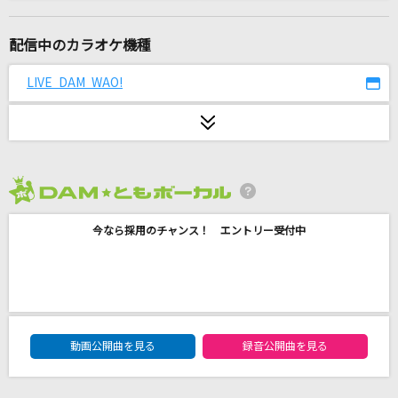
[生音]歌うたいのバラッド
斉藤和義
配信中のカラオケ機種
[生音]HELLO～Paradise Kiss～
LIVE DAM WAO!
YUI
[生音]涙そうそう
夏川りみ
2026年8月度
ルバート
今なら採用のチャンス！ エントリー受付中
ヨルシカ
GONG
JAM Project
DAM★ともボーカルエントリーランキング
脳漿炸裂ガール
動画公開曲を見る
録音公開曲を見る
れるりり feat.初音ミク&GUMI