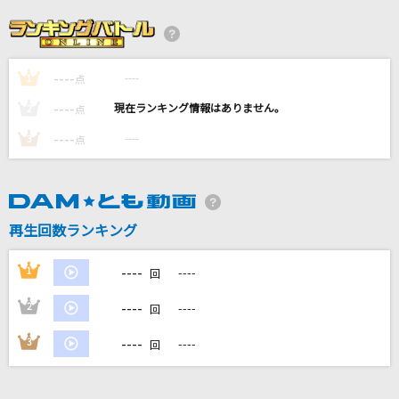
[生音]高嶺の花子さん
back number
----
----
1
嗜好に関する世論調査
点
原因は自分にある。
----
----
2
点
----
----
3
点
さよならべいべ
藤井 風
[良音]愛のままにわがままに 僕は君だけを傷つ
再生回数ランキング
けない
B'z
----
1
----
回
もっと見る
----
2
----
回
----
3
----
回
DAMの新曲・ランキングなど
カラオケ最新情報をチェック！