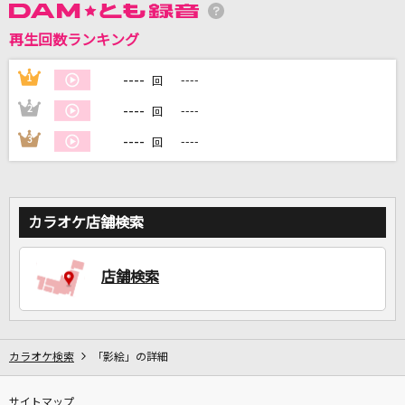
再生回数ランキング
DAMに会員登録・ログインして
カラオケをもっと楽しもう！
----
1
----
回
----
2
----
回
----
3
----
回
自宅でカラオケ歌い放題！
家族や友達と一緒に！練習にも！
カラオケ店舗検索
店舗検索
カラオケ検索
「影絵」の詳細
サイトマップ