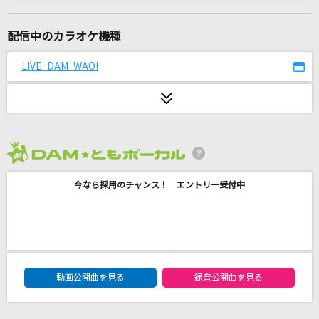
霧島連山 風が哭く
西川ひとみ
配信中のカラオケ機種
マリーゴールド
LIVE DAM WAO!
あいみょん
コンビニ
ブリーフ&トランクス
2026年8月度
IRIS OUT(ビデオクリップバージョン)
今なら採用のチャンス！ エントリー受付中
米津玄師
[生音]ひまわりの約束
秦 基博
DAM★ともボーカルエントリーランキング
タイムマシン
動画公開曲を見る
録音公開曲を見る
SEKAI NO OWARI(世界の終わり)