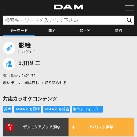
キーワード
曲名
歌手名
歌詞
影絵
カラオケ検索
[ カゲエ ]
沢田研二
カラオケ店舗検索
選曲番号：
2421-72
黒は哀しい 終り知らせる
カラオケリクエスト
対応カラオケコンテンツ
全国りれき
リアルタイムで歌われている曲の一覧
デンモクアプリで予約
MYリスト保存