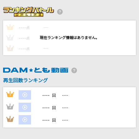
歩道橋
乃木坂46
----
----
1
満月の雫は媚薬
点
武蔵坊弁慶(宮田幸季)
----
----
2
点
----
----
3
点
唱
Ado
[生音]サクラミツツキ
再生回数ランキング
SPYAIR
----
1
----
回
もっと見る
----
2
----
回
DAMの新曲・ランキングなど
----
3
----
回
カラオケ最新情報をチェック！