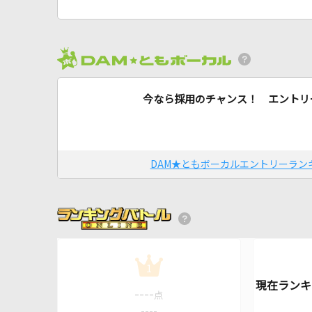
今なら採用のチャンス！ エントリ
DAM★ともボーカルエントリーラン
1
----
点
----