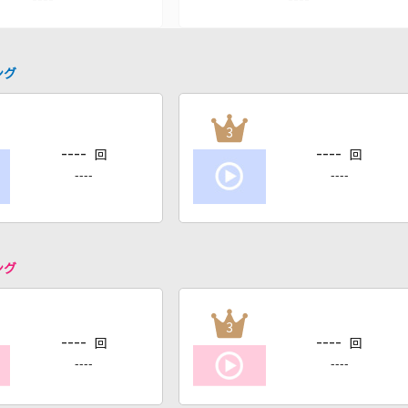
ング
3
----
----
回
回
----
----
ング
3
----
----
回
回
----
----