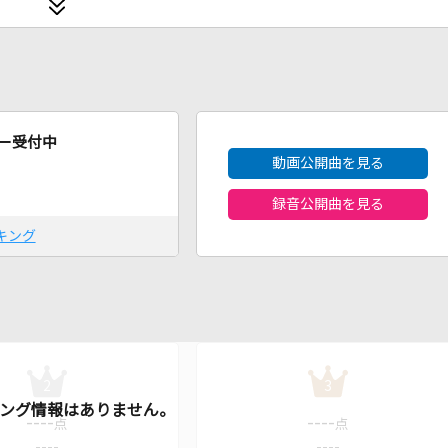
2026年8月度
ー受付中
動画公開曲を見る
録音公開曲を見る
キング
2
3
----
----
点
点
----
----