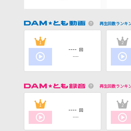
再生回数ランキ
1
2
----
回
----
再生回数ランキ
1
2
----
回
----