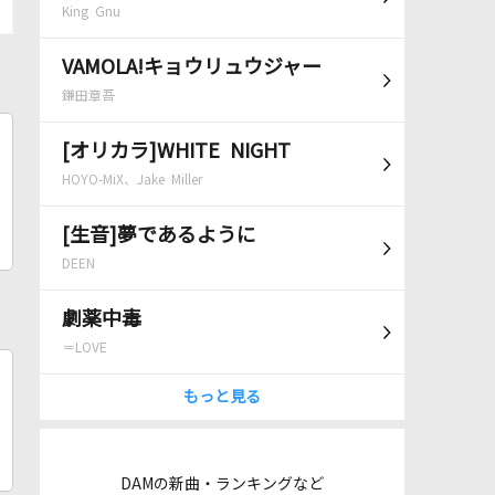
King Gnu
VAMOLA!キョウリュウジャー
鎌田章吾
[オリカラ]WHITE NIGHT
HOYO-MiX、Jake Miller
[生音]夢であるように
DEEN
劇薬中毒
＝LOVE
もっと見る
DAMの新曲・ランキングなど