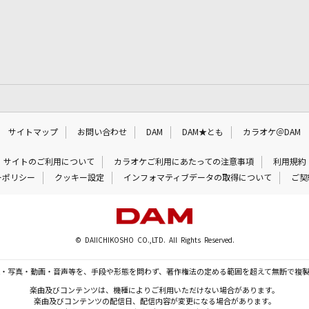
サイトマップ
お問い合わせ
DAM
DAM★とも
カラオケ＠DAM
サイトのご利用について
カラオケご利用にあたっての注意事項
利用規約
ーポリシー
クッキー設定
インフォマティブデータの取得について
ご契
© DAIICHIKOSHO CO.,LTD. All Rights Reserved.
・写真・動画・音声等を、手段や形態を問わず、著作権法の定める範囲を超えて無断で複
楽曲及びコンテンツは、機種によりご利用いただけない場合があります。
楽曲及びコンテンツの配信日、配信内容が変更になる場合があります。