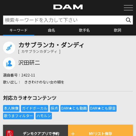
キーワード
曲名
歌手名
歌詞
カサブランカ・ダンディ
カラオケ検索
[ カサブランカダンディ ]
沢田研二
カラオケ店舗検索
選曲番号：
2422-11
ききわけのない女の頬を
カラオケリクエスト
対応カラオケコンテンツ
全国りれき
リアルタイムで歌われている曲の一覧
デンモクアプリで予約
MYリスト保存