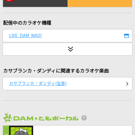
星空のSpica
田村ゆかり
配信中のカラオケ機種
[生音]ロビンソン
スピッツ
LIVE DAM WAO!
BRAVE HERO(TVサイズ)
リトルブルーボックス(Little Blue boX)
カサブランカ・ダンディに関連するカラオケ楽曲
[生音]夢をかなえてドラえもん
mao
カサブランカ・ダンディ(生音)
愛をこめて花束を
Superfly
[プロオケ]ごめんね…
2026年8月度
高橋真梨子