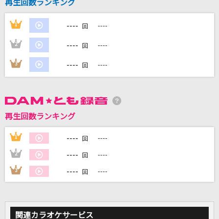
再生回数ランキング
----
1
----
回
DAMに会員登録・ログインして
カラオケをもっと楽しもう！
----
2
----
回
----
3
----
回
自宅でカラオケ歌い放題！
家族や友達と一緒に！練習にも！
再生回数ランキング
----
1
----
回
----
2
----
回
----
3
----
回
関連カラオケサービス