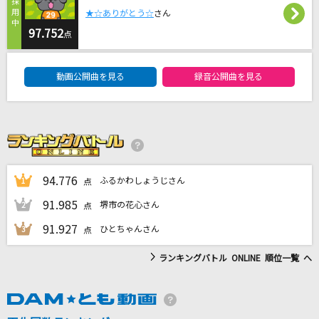
帰り道
★☆ありがとう☆
さん
八九寺真宵(加藤英美里)
97.752
点
DAM★ともボーカルエントリーランキング
[生音]ブルーアンバー
動画公開曲を見る
録音公開曲を見る
back number
Flower Cloud
SixTONES
唱
94.776
ふるかわしょうじさん
1
点
Ado
91.985
堺市の花心さん
2
点
もっと見る
91.927
ひとちゃんさん
3
点
ランキングバトル ONLINE 順位一覧 へ
DAMの新曲・ランキングなど
カラオケ最新情報をチェック！