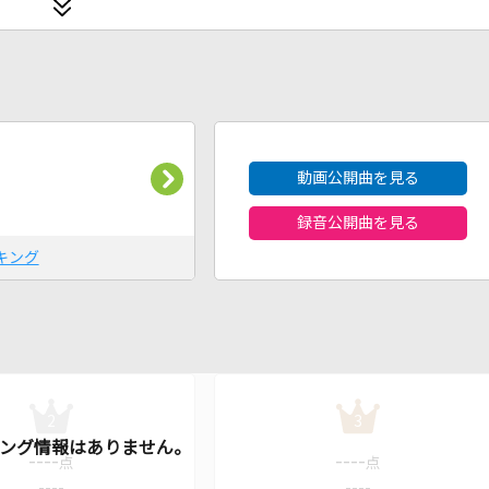
2026年8月度
動画公開曲を見る
録音公開曲を見る
キング
2
3
----
----
点
点
----
----