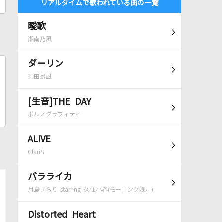
リアルタイムで歌われている曲の一覧
曖歌
湘南乃風
ダーリン
須田景凪
[生音]THE DAY
ポルノグラフィティ
ALIVE
ClariS
バラライカ
月島きらり starring 久住小春(モーニング娘。)
Distorted Heart