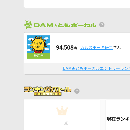
94.508
カルスモーキ研二
さん
点
DAM★ともボーカルエントリーラン
1
----
点
----