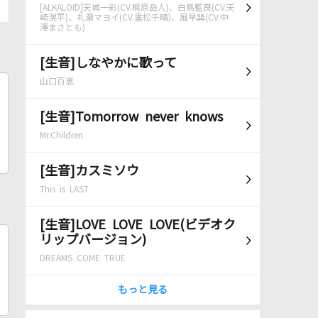
[ALKALOID]天城一彩(CV.梶原岳人)、白鳥藍良(CV.天
崎滉平)、礼瀬マヨイ(CV.重松千晴)、風早巽(CV.中
澤まさとも)
[生音]しなやかに歌って
山口百恵
[生音]Tomorrow never knows
Mr.Children
[生音]カスミソウ
This is LAST
[生音]LOVE LOVE LOVE(ビデオク
リップバージョン)
DREAMS COME TRUE
もっと見る