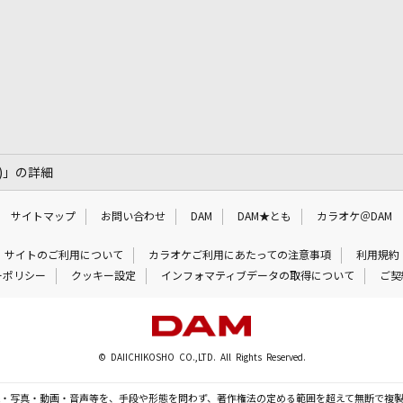
re)」の詳細
サイトマップ
お問い合わせ
DAM
DAM★とも
カラオケ＠DAM
サイトのご利用について
カラオケご利用にあたっての注意事項
利用規約
ーポリシー
クッキー設定
インフォマティブデータの取得について
ご契
© DAIICHIKOSHO CO.,LTD. All Rights Reserved.
・写真・動画・音声等を、手段や形態を問わず、著作権法の定める範囲を超えて無断で複