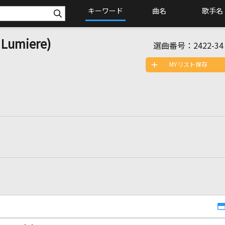
キーワード
曲名
歌手名
umiere)
選曲番号：
2422-34
MYリスト保存