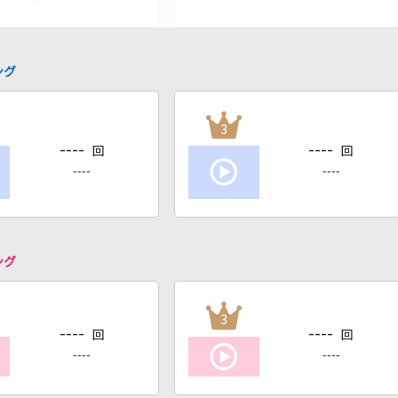
ング
3
----
----
回
回
----
----
ング
3
----
----
回
回
----
----