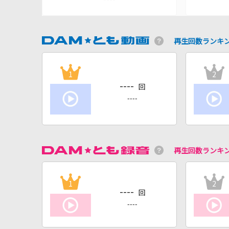
再生回数ランキ
1
2
----
回
----
再生回数ランキ
1
2
----
回
----