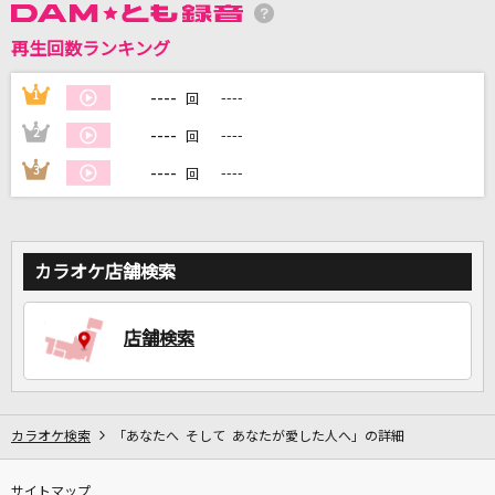
再生回数ランキング
DAMに会員登録・ログインして
カラオケをもっと楽しもう！
----
1
----
回
----
2
----
回
----
3
----
回
自宅でカラオケ歌い放題！
家族や友達と一緒に！練習にも！
カラオケ店舗検索
店舗検索
カラオケ検索
「あなたへ そして あなたが愛した人へ」の詳細
サイトマップ