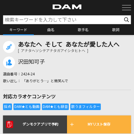
キーワード
曲名
歌手名
歌詞
あなたへ そして あなたが愛した人へ
カラオケ検索
[ アナタヘソシテアナタガアイシタヒトヘ ]
沢田知可子
カラオケ店舗検索
選曲番号：
2424-24
｢ありがとう…｣ と微笑んで
カラオケリクエスト
対応カラオケコンテンツ
全国りれき
リアルタイムで歌われている曲の一覧
デンモクアプリで予約
MYリスト保存