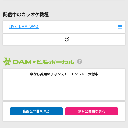
快晴・上昇・ハレルーヤ
JINDOU
配信中のカラオケ機種
morning glow
LIVE DAM WAO!
BUMP OF CHICKEN
迷い道
渡辺真知子
2026年8月度
残酷な天使のテーゼ
今なら採用のチャンス！ エントリー受付中
高橋洋子
360°(ドラえもんアニメバージョン)
miwa
DAM★ともボーカルエントリーランキング
アイデンティティ
動画公開曲を見る
録音公開曲を見る
サカナクション