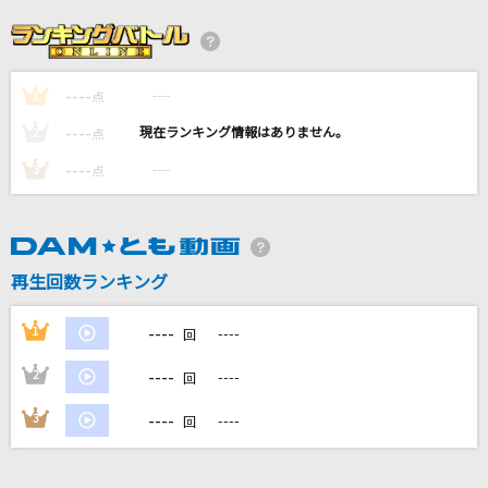
東京フラッシュ
Vaundy
----
----
1
晴れの舞台
点
Little Glee Monster
----
----
2
点
----
----
3
点
まっさら
ReoNa
最大公約数
再生回数ランキング
RADWIMPS
----
1
----
回
もっと見る
----
2
----
回
DAMの新曲・ランキングなど
----
3
----
回
カラオケ最新情報をチェック！