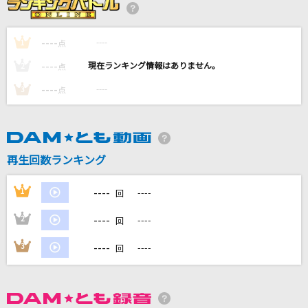
[生音]喝采
ちあきなおみ
----
----
1
点
恋詩
----
----
2
点
いきものがかり
----
----
3
点
Lemon
米津玄師
再生回数ランキング
Five
嵐(アラシ)
----
1
----
回
もっと見る
----
2
----
回
----
3
----
回
DAMの新曲・ランキングなど
カラオケ最新情報をチェック！