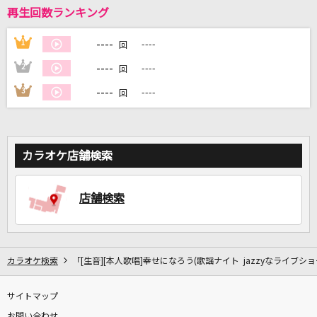
再生回数ランキング
DAMに会員登録・ログインして
----
1
----
回
カラオケをもっと楽しもう！
----
2
----
回
----
3
----
回
自宅でカラオケ歌い放題！
家族や友達と一緒に！練習にも！
カラオケ店舗検索
店舗検索
カラオケ検索
「[生音][本人歌唱]幸せになろう(歌謡ナイト jazzyなライブショ
サイトマップ
お問い合わせ