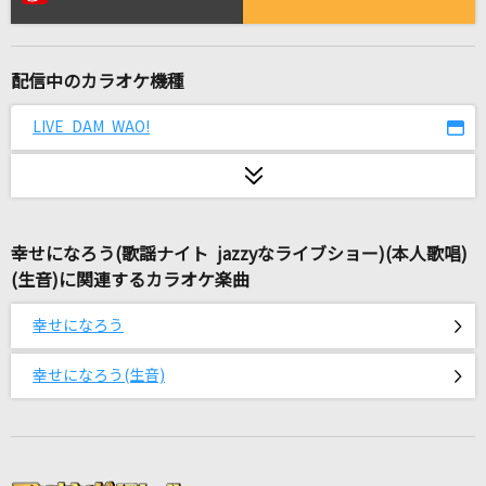
海の幽霊(ビデオクリップバージョン)
米津玄師
配信中のカラオケ機種
[生音]チェリー
スピッツ
LIVE DAM WAO!
アイネクライネ
米津玄師
幸せになろう(歌謡ナイト jazzyなライブショー)(本人歌唱)
エルダーフラワー
(生音)に関連するカラオケ楽曲
Official髭男dism
幸せになろう
[生音]南部のふるさと
福田こうへい
幸せになろう(生音)
AIZO
King Gnu