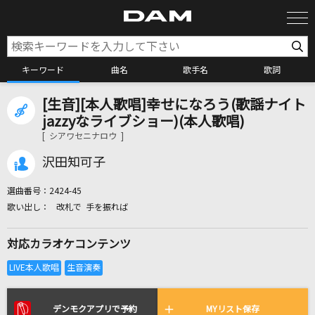
キーワード
曲名
歌手名
歌詞
[生音][本人歌唱]幸せになろう(歌謡ナイト
カラオケ検索
jazzyなライブショー)(本人歌唱)
[ シアワセニナロウ ]
カラオケ店舗検索
沢田知可子
選曲番号：
2424-45
カラオケリクエスト
改札で 手を振れば
対応カラオケコンテンツ
全国りれき
リアルタイムで歌われている曲の一覧
デンモクアプリで予約
MYリスト保存