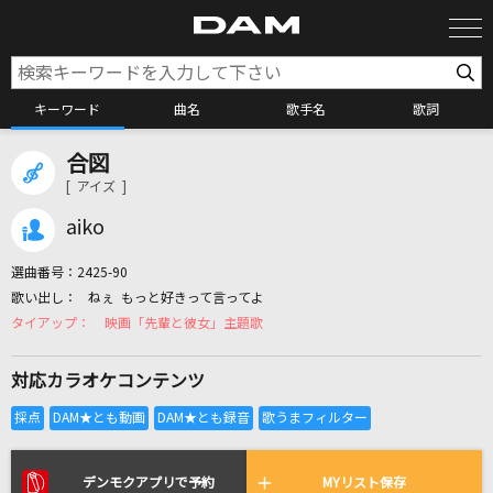
キーワード
曲名
歌手名
歌詞
合図
カラオケ検索
[ アイズ ]
aiko
カラオケ店舗検索
選曲番号：
2425-90
ねぇ もっと好きって言ってよ
カラオケリクエスト
映画「先輩と彼女」主題歌
対応カラオケコンテンツ
全国りれき
リアルタイムで歌われている曲の一覧
デンモクアプリで予約
MYリスト保存