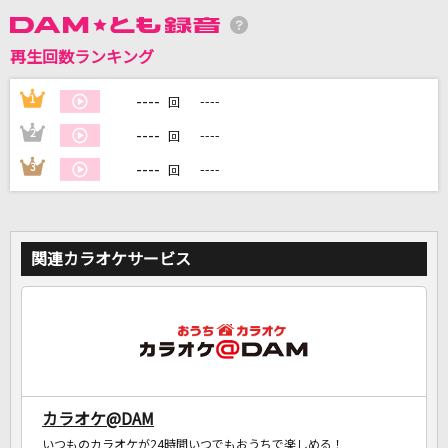
再生回数ランキング
DAMに会員登録・ログインして
カラオケをもっと楽しもう！
----
1
----
回
----
2
----
回
----
3
----
回
自宅でカラオケ歌い放題！
家族や友達と一緒に！練習にも！
関連カラオケサービス
カラオケ@DAM
いつものカラオケが24時間いつでもおうちで楽しめる！