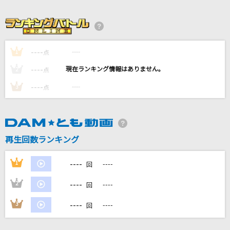
大器晩成
アンジュルム
[生音]歌うたいのバラッド
----
----
1
点
斉藤和義
----
----
2
点
[生音]超える
----
----
3
点
[Alexandros]
[生音]アイノカタチ feat.HIDE(GReeeeN)
Misia
再生回数ランキング
もっと見る
----
1
----
回
----
2
----
回
DAMの新曲・ランキングなど
カラオケ最新情報をチェック！
----
3
----
回