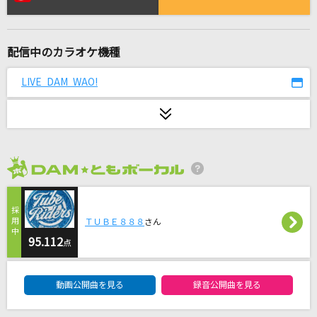
[生音]HOT LIMIT
T.M.Revolution
配信中のカラオケ機種
[生音]ドライフラワー
優里
LIVE DAM WAO!
[生音]水平線
back number
[生音]恋をして
2026年8月度
HY
口移しのチョコレート
ＴＵＢＥ８８８
さん
AKB48
95.112
点
DAM★ともボーカルエントリーランキング
[生音]ひと夏の経験
動画公開曲を見る
録音公開曲を見る
山口百恵