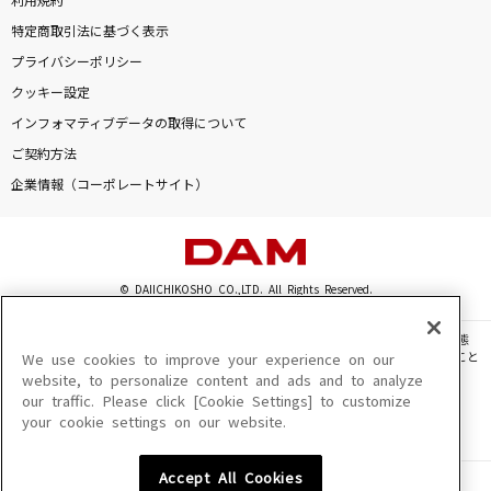
利用規約
特定商取引法に基づく表示
プライバシーポリシー
クッキー設定
インフォマティブデータの取得について
ご契約方法
企業情報（コーポレートサイト）
© DAIICHIKOSHO CO.,LTD. All Rights Reserved.
このサイトに掲載されている一切の文章・画像・写真・動画・音声等を、手段や形態
を問わず、著作権法の定める範囲を超えて無断で複製、転載、ファイル化などすること
We use cookies to improve your experience on our
を禁じます。
website, to personalize content and ads and to analyze
our traffic. Please click [Cookie Settings] to customize
楽曲及びコンテンツは、機種によりご利用いただけない場合があります。
your cookie settings on our website.
楽曲及びコンテンツの配信日、配信内容が変更になる場合があります。
楽曲によりMYリスト保存ができない場合があります。
Accept All Cookies
JASRAC許諾番号