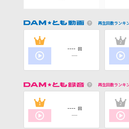
再生回数ランキ
1
2
----
回
----
再生回数ランキ
1
2
----
回
----