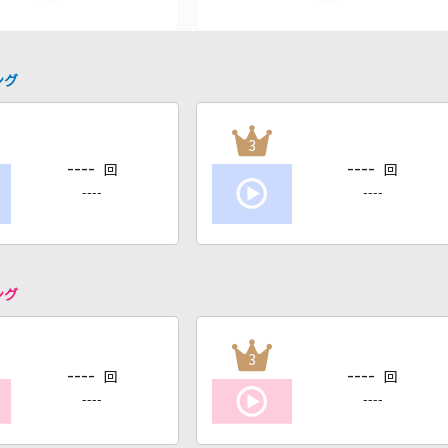
ング
3
----
----
回
回
----
----
ング
3
----
----
回
回
----
----