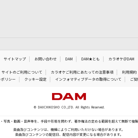
サイトマップ
お問い合わせ
DAM
DAM★とも
カラオケ＠DAM
サイトのご利用について
カラオケご利用にあたっての注意事項
利用規約
ーポリシー
クッキー設定
インフォマティブデータの取得について
ご契
© DAIICHIKOSHO CO.,LTD. All Rights Reserved.
・写真・動画・音声等を、手段や形態を問わず、著作権法の定める範囲を超えて無断で複
楽曲及びコンテンツは、機種によりご利用いただけない場合があります。
楽曲及びコンテンツの配信日、配信内容が変更になる場合があります。