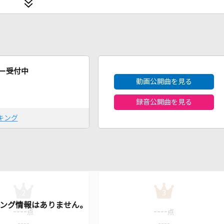
2026年8月度
ー受付中
動画公開曲を見る
録音公開曲を見る
キング
2
3
----
----
点
点
----
----