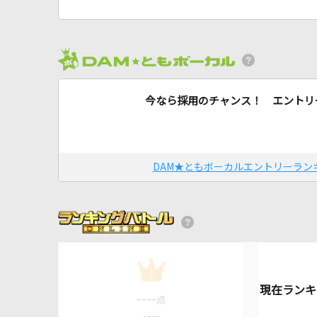
今なら採用のチャンス！ エントリ
DAM★ともボーカルエントリーラン
1
----
点
----