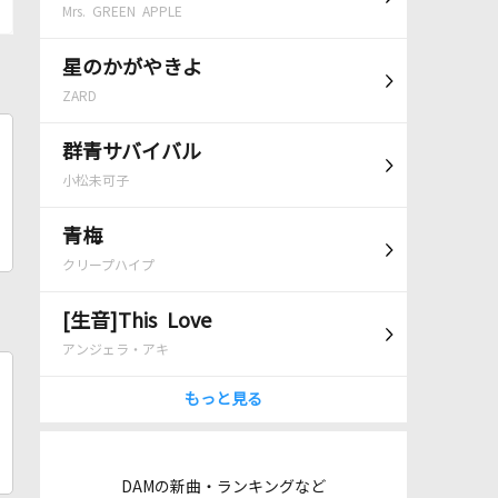
Mrs. GREEN APPLE
星のかがやきよ
ZARD
群青サバイバル
小松未可子
青梅
クリープハイプ
[生音]This Love
アンジェラ・アキ
もっと見る
DAMの新曲・ランキングなど