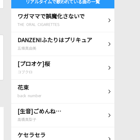
リアルタイムで歌われている曲の一覧
ワガママで誤魔化さないで
THE ORAL CIGARETTES
DANZEN!ふたりはプリキュア
五條真由美
[プロオケ]桜
コブクロ
花束
back number
[生音]ごめんね…
高橋真梨子
ケセラセラ