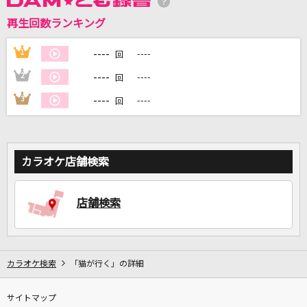
再生回数ランキング
----
1
----
DAMに会員登録・ログインして
回
カラオケをもっと楽しもう！
----
2
----
回
----
3
----
回
自宅でカラオケ歌い放題！
家族や友達と一緒に！練習にも！
カラオケ店舗検索
店舗検索
カラオケ検索
「猫が行く」の詳細
サイトマップ