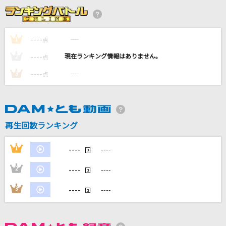
金太の大冒険
つボイノリオ
----
----
1
点
Pretender
----
----
2
点
Official髭男dism
----
----
3
点
くつずれ
松田亮治
[生音]ピタカゲ(CROOKED)(BIGBANG JAPAN D
再生回数ランキング
OME TOUR 2013～2014)
G-DRAGON(from BIGBANG)
----
1
----
回
もっと見る
----
2
----
回
----
3
----
回
DAMの新曲・ランキングなど
カラオケ最新情報をチェック！