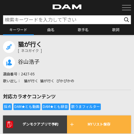
キーワード
曲名
歌手名
歌詞
猫が行く
カラオケ検索
[ ネコガイク ]
谷山浩子
カラオケ店舗検索
選曲番号：
2427-05
猫が行く 猫が行く ぴかぴかの
カラオケリクエスト
対応カラオケコンテンツ
全国りれき
リアルタイムで歌われている曲の一覧
デンモクアプリで予約
MYリスト保存