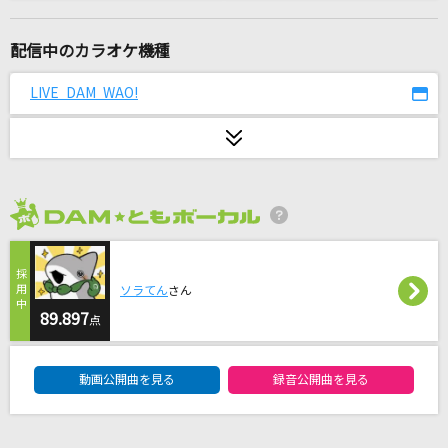
1HOLE
すち
配信中のカラオケ機種
怪獣
LIVE DAM WAO!
サカナクション
愛くださいませ
≠ME
2026年8月度
[生音]ハッピーエンド
back number
ソラてん
さん
I wonder
89.897
点
Da-iCE
DAM★ともボーカルエントリーランキング
動画公開曲を見る
録音公開曲を見る
[生音]HOT LIMIT
T.M.Revolution