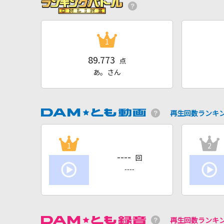
1
89.773
点
あ。さん
再生回数ランキ
1
2
----
回
----
再生回数ランキ