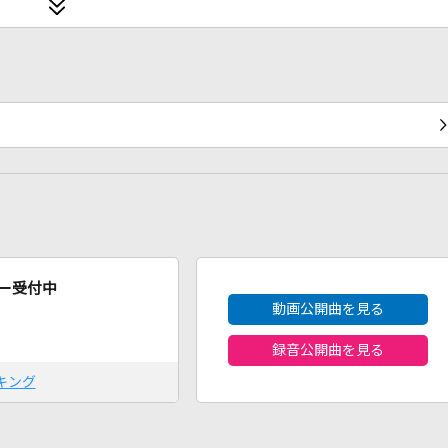
2026年8月度
ー受付中
動画公開曲を見る
録音公開曲を見る
キング