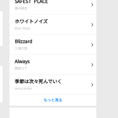
SAFEST PLACE
倉木麻衣
ホワイトノイズ
Blue Mash
Blizzard
三浦大知
Always
西野カナ
季節は次々死んでいく
amazarashi
もっと見る