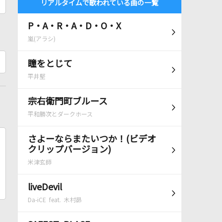
リアルタイムで歌われている曲の一覧
P・A・R・A・D・O・X
嵐(アラシ)
瞳をとじて
平井堅
宗右衛門町ブルース
平和勝次とダークホース
さよーならまたいつか！(ビデオ
クリップバージョン)
米津玄師
liveDevil
Da-iCE feat. 木村昴