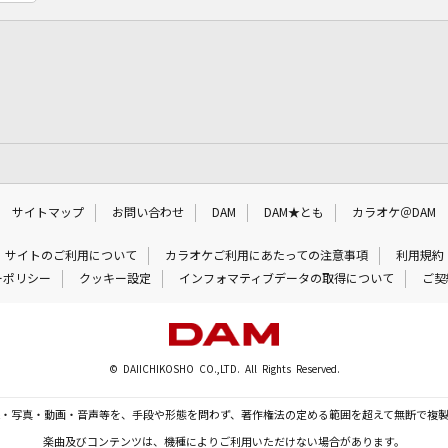
サイトマップ
お問い合わせ
DAM
DAM★とも
カラオケ＠DAM
サイトのご利用について
カラオケご利用にあたっての注意事項
利用規約
ーポリシー
クッキー設定
インフォマティブデータの取得について
ご契
© DAIICHIKOSHO CO.,LTD. All Rights Reserved.
・写真・動画・音声等を、手段や形態を問わず、著作権法の定める範囲を超えて無断で複
楽曲及びコンテンツは、機種によりご利用いただけない場合があります。