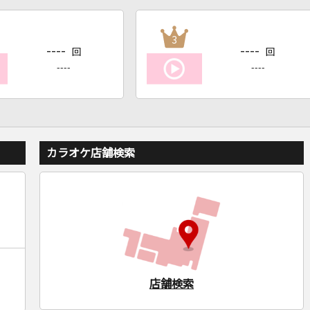
3
----
----
回
回
----
----
カラオケ店舗検索
店舗検索