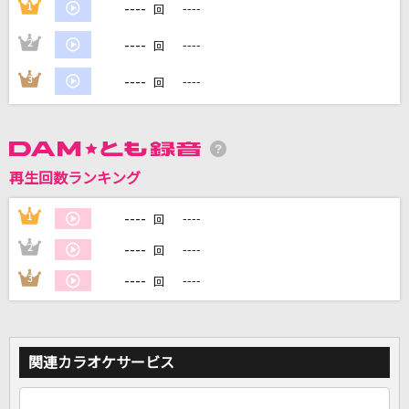
----
1
----
回
----
2
----
回
DAMに会員登録・ログインして
----
3
----
回
カラオケをもっと楽しもう！
再生回数ランキング
自宅でカラオケ歌い放題！
家族や友達と一緒に！練習にも！
----
1
----
回
----
2
----
回
----
3
----
回
関連カラオケサービス