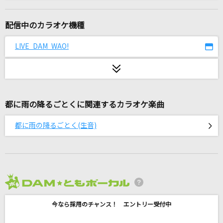
怪獣
サカナクション
配信中のカラオケ機種
僕達は天使だった
LIVE DAM WAO!
影山ヒロノブ
You!Joy!Parade!
M!LK
都に雨の降るごとくに関連するカラオケ楽曲
オレンジ
都に雨の降るごとく(生音)
変態紳士クラブ
友よ～この先もずっと・・・(クレヨンしんちゃ
んアニメバージョン)
ケツメイシ
2026年8月度
砂の惑星
今なら採用のチャンス！ エントリー受付中
ハチ feat.初音ミク