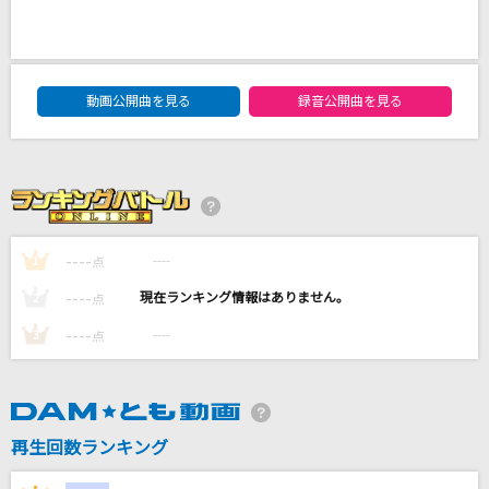
恋は終わらないずっと
Misia
DAM★ともボーカルエントリーランキング
動画公開曲を見る
録音公開曲を見る
Monopoly
乃木坂46
オオカミハート
ORESAMA
----
----
1
点
Tell Me Tell Me ☆
----
----
2
点
PiKi
----
----
3
点
もっと見る
DAMの新曲・ランキングなど
再生回数ランキング
カラオケ最新情報をチェック！