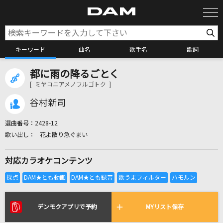
キーワード
曲名
歌手名
歌詞
都に雨の降るごとく
カラオケ検索
[ ミヤコニアメノフルゴトク ]
谷村新司
カラオケ店舗検索
選曲番号：
2428-12
花よ散り急ぐまい
カラオケリクエスト
対応カラオケコンテンツ
全国りれき
リアルタイムで歌われている曲の一覧
デンモクアプリで予約
MYリスト保存