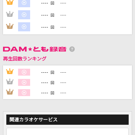
----
1
----
回
----
2
----
回
DAMに会員登録・ログインして
カラオケをもっと楽しもう！
----
3
----
回
自宅でカラオケ歌い放題！
再生回数ランキング
家族や友達と一緒に！練習にも！
----
1
----
回
----
2
----
回
----
3
----
回
関連カラオケサービス