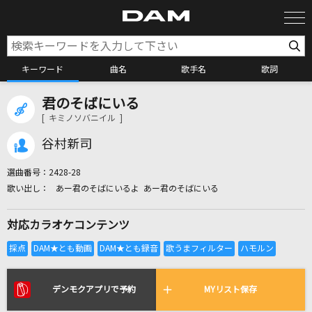
キーワード
曲名
歌手名
歌詞
君のそばにいる
カラオケ検索
[ キミノソバニイル ]
谷村新司
カラオケ店舗検索
選曲番号：
2428-28
あー君のそばにいるよ あー君のそばにいる
カラオケリクエスト
対応カラオケコンテンツ
全国りれき
リアルタイムで歌われている曲の一覧
デンモクアプリで予約
MYリスト保存