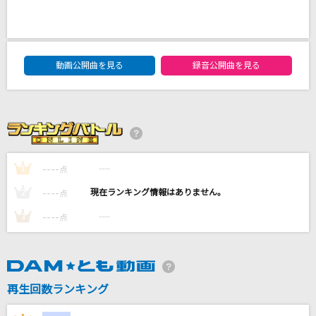
テオ
Omoi
DAM★ともボーカルエントリーランキング
[生音]ドライフラワー
動画公開曲を見る
録音公開曲を見る
優里
会いたかったかもしれない
乃木坂46
----
----
1
点
やさしさで溢れるように
JUJU
----
----
2
点
----
----
3
点
もっと見る
DAMの新曲・ランキングなど
カラオケ最新情報をチェック！
再生回数ランキング