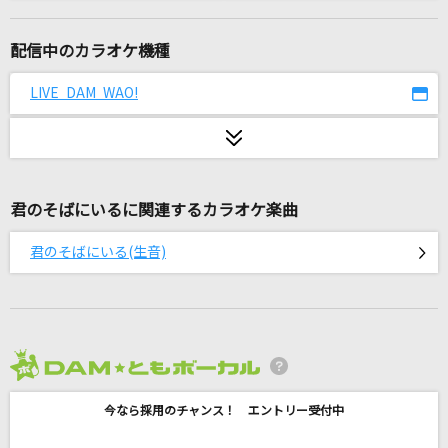
チェリー
スピッツ
配信中のカラオケ機種
影
LIVE DAM WAO!
柴咲コウ
紅蓮の弓矢(アニメver.)
Linked Horizon
君のそばにいるに関連するカラオケ楽曲
Departures～あなたにおくるアイの歌～
君のそばにいる(生音)
EGOIST
とびら開けて
神田沙也加、津田英佑
2026年8月度
よー、そこの若いの
今なら採用のチャンス！ エントリー受付中
竹原ピストル