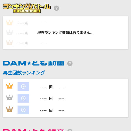
Welcome To The Jungle [ウェルカム・トゥ・
ザ・ジャングル]
Guns N' Roses
----
----
1
点
----
HUNTER GIRL
----
2
点
Straight Angeli
----
----
3
点
I LOVE YOU
尾崎豊
再生回数ランキング
透明
Novelbright
----
1
----
回
もっと見る
----
2
----
回
----
3
----
回
DAMの新曲・ランキングなど
カラオケ最新情報をチェック！