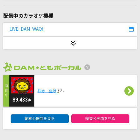
ふたりはレモンサワー
青山新・吉木りさ
配信中のカラオケ機種
恋人ごっこ
LIVE DAM WAO!
マカロニえんぴつ
Ready to be a Lady
神宮寺レン(cv.諏訪部順一)
2026年8月度
フレンズ
レベッカ
獅志 重録
さん
[生音]又三郎
89.433
点
ヨルシカ
DAM★ともボーカルエントリーランキング
動画公開曲を見る
録音公開曲を見る
[生音]ドライフラワー
優里