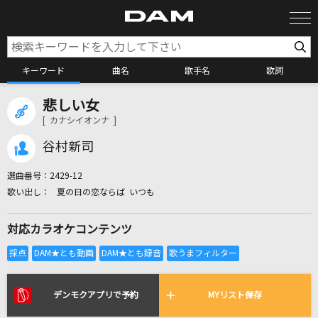
キーワード
曲名
歌手名
歌詞
悲しい女
カラオケ検索
[ カナシイオンナ ]
谷村新司
カラオケ店舗検索
選曲番号：
2429-12
夏の日の恋ならば いつも
カラオケリクエスト
対応カラオケコンテンツ
全国りれき
リアルタイムで歌われている曲の一覧
デンモクアプリで予約
MYリスト保存