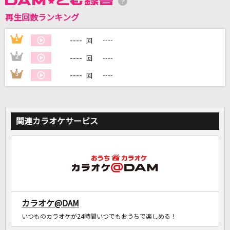
再生回数ランキング
----
1
----
DAMに会員登録・ログインして
回
カラオケをもっと楽しもう！
----
2
----
回
----
3
----
回
自宅でカラオケ歌い放題！
家族や友達と一緒に！練習にも！
関連カラオケサービス
カラオケ@DAM
いつものカラオケが24時間いつでもおうちで楽しめる！