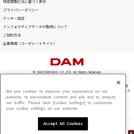
特定商取引法に基づく表示
プライバシーポリシー
クッキー設定
インフォマティブデータの取得について
ご契約方法
企業情報（コーポレートサイト）
© DAIICHIKOSHO CO.,LTD. All Rights Reserved.
このサイトに掲載されている一切の文章・画像・写真・動画・音声等を、手段や形態
を問わず、著作権法の定める範囲を超えて無断で複製、転載、ファイル化などすること
We use cookies to improve your experience on our
を禁じます。
website, to personalize content and ads and to analyze
our traffic. Please click [Cookie Settings] to customize
楽曲及びコンテンツは、機種によりご利用いただけない場合があります。
your cookie settings on our website.
楽曲及びコンテンツの配信日、配信内容が変更になる場合があります。
楽曲によりMYリスト保存ができない場合があります。
Accept All Cookies
JASRAC許諾番号
6602250213Y31015 6602250112Y38026 6602250240Y31015
6602250241Y45122