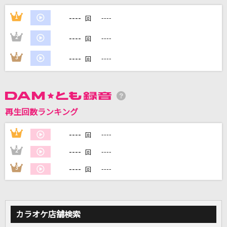
Story
----
1
----
回
AI
----
2
----
回
恋慕岬～佐用姫伝説より
----
3
----
回
北野まち子(北乃町子)
灰色と青(+菅田将暉)
米津玄師
再生回数ランキング
ひと足お先に
----
1
----
回
中村倫也
----
2
----
回
もっと見る
----
3
----
回
DAMの新曲・ランキングなど
カラオケ最新情報をチェック！
カラオケ店舗検索