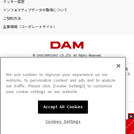
クッキー設定
インフォマティブデータの取得について
ご契約方法
企業情報（コーポレートサイト）
© DAIICHIKOSHO CO.,LTD. All Rights Reserved.
このサイトに掲載されている一切の文章・画像・写真・動画・音声等を、手段や形態
を問わず、著作権法の定める範囲を超えて無断で複製、転載、ファイル化などすること
We use cookies to improve your experience on our
を禁じます。
website, to personalize content and ads and to analyze
our traffic. Please click [Cookie Settings] to customize
楽曲及びコンテンツは、機種によりご利用いただけない場合があります。
your cookie settings on our website.
楽曲及びコンテンツの配信日、配信内容が変更になる場合があります。
楽曲によりMYリスト保存ができない場合があります。
Accept All Cookies
JASRAC許諾番号
6602250213Y31015 6602250112Y38026 6602250240Y31015
6602250241Y45122
Cookies Settings
NexTone許諾番号
ID000002945 ID000002947 ID000002937 ID000002938