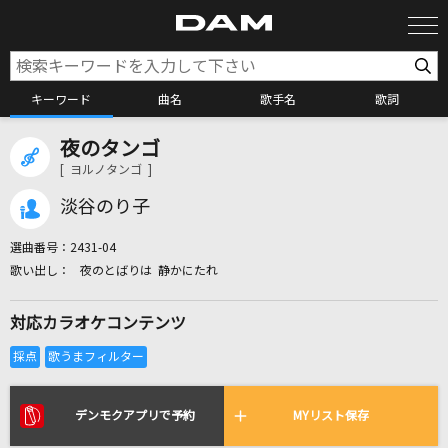
キーワード
曲名
歌手名
歌詞
夜のタンゴ
カラオケ検索
[ ヨルノタンゴ ]
淡谷のり子
カラオケ店舗検索
選曲番号：
2431-04
夜のとばりは 静かにたれ
カラオケリクエスト
対応カラオケコンテンツ
全国りれき
リアルタイムで歌われている曲の一覧
デンモクアプリで予約
MYリスト保存