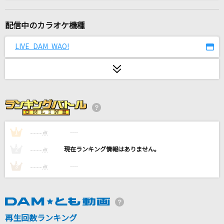
S.O.S
TRUE
配信中のカラオケ機種
群青
LIVE DAM WAO!
YOASOBI
アイデンティティ
酒井ミキオ
TRY ME ～私を信じて～
安室奈美恵with SUPER MONKEY'S
----
----
1
点
----
----
2
点
Muse
----
----
3
点
ミュウ(CV:高橋李依)
[生音]桜
コブクロ
再生回数ランキング