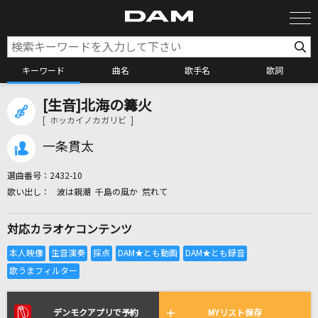
キーワード
曲名
歌手名
歌詞
[生音]北海の篝火
カラオケ検索
[ ホッカイノカガリビ ]
一条貫太
カラオケ店舗検索
選曲番号：
2432-10
波は親潮 千島の風か 荒れて
カラオケリクエスト
対応カラオケコンテンツ
全国りれき
リアルタイムで歌われている曲の一覧
デンモクアプリで予約
MYリスト保存