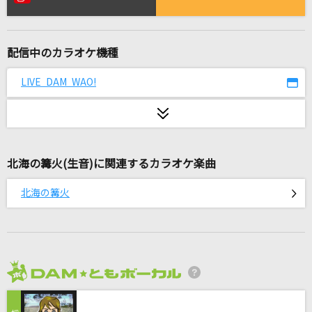
ビリミリオン
優里
配信中のカラオケ機種
[生音]夜明けの流星群
SCANDAL
LIVE DAM WAO!
hazama
4na
北海の篝火(生音)に関連するカラオケ楽曲
恋
星野 源
北海の篝火
[生音]翳(かげ)りゆく部屋
松任谷由実(荒井由実)
[プロオケ]ray
2026年8月度
BUMP OF CHICKEN