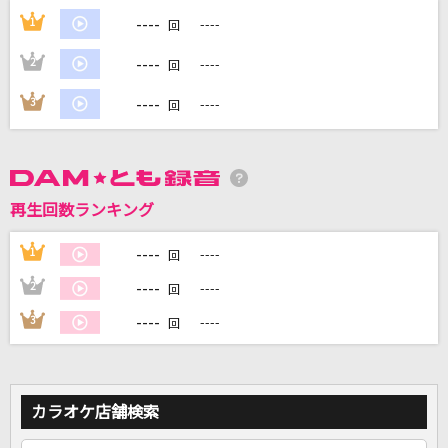
----
1
----
回
DAMに会員登録・ログインして
----
2
----
回
カラオケをもっと楽しもう！
----
3
----
回
自宅でカラオケ歌い放題！
家族や友達と一緒に！練習にも！
再生回数ランキング
----
1
----
回
----
2
----
回
----
3
----
回
カラオケ店舗検索