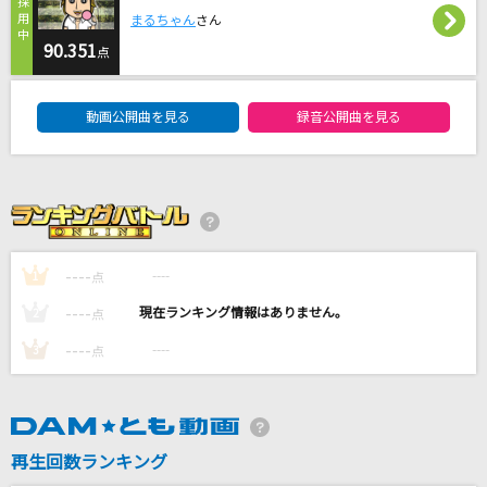
ライカ
まるちゃん
さん
yamada feat.初音ミク
90.351
点
DAM★ともボーカルエントリーランキング
CENTURY COLOR
動画公開曲を見る
録音公開曲を見る
RAY-GUNS
風になる
つじあやの
[生音]アゲハ蝶
----
----
1
点
ポルノグラフィティ
----
----
2
点
もっと見る
----
----
3
点
DAMの新曲・ランキングなど
カラオケ最新情報をチェック！
再生回数ランキング