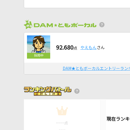
92.680
やえもん
さん
点
DAM★ともボーカルエントリーラン
1
----
点
----