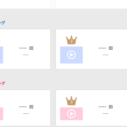
ング
3
----
----
回
回
----
----
ング
3
----
----
回
回
----
----