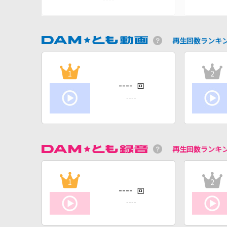
再生回数ランキ
1
2
----
回
----
再生回数ランキ
1
2
----
回
----