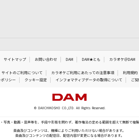
サイトマップ
お問い合わせ
DAM
DAM★とも
カラオケ＠DAM
サイトのご利用について
カラオケご利用にあたっての注意事項
利用規約
ーポリシー
クッキー設定
インフォマティブデータの取得について
ご契
© DAIICHIKOSHO CO.,LTD. All Rights Reserved.
・写真・動画・音声等を、手段や形態を問わず、著作権法の定める範囲を超えて無断で複
楽曲及びコンテンツは、機種によりご利用いただけない場合があります。
楽曲及びコンテンツの配信日、配信内容が変更になる場合があります。