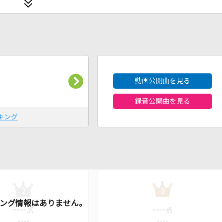
2026年8月度
動画公開曲を見る
録音公開曲を見る
キング
2
3
----
----
点
点
----
----