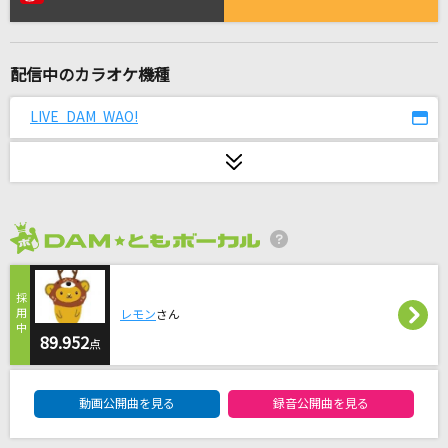
ザクロ型の憂鬱
the GazettE(ガゼット)
配信中のカラオケ機種
God knows...
涼宮ハルヒ(CV.平野綾)
LIVE DAM WAO!
抱きしめたい
Mr.Children
[生音]ふりむけば日本海
2026年8月度
五木ひろし
一分一秒君と僕の
レモン
さん
HoneyWorks meets スフィア
89.952
点
DAM★ともボーカルエントリーランキング
仮契約のシンデレラ
動画公開曲を見る
録音公開曲を見る
私立恵比寿中学