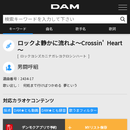
キーワード
曲名
歌手名
歌詞
ロックよ静かに流れよ～Crossin' Heart
カラオケ検索
～
[ ロックヨシズカニナガレヨクロシンハート ]
カラオケ店舗検索
男闘呼組
選曲番号：
2434-17
カラオケリクエスト
何処まで行けばつかめる 夢という
対応カラオケコンテンツ
全国りれき
リアルタイムで歌われている曲の一覧
デンモクアプリで予約
MYリスト保存