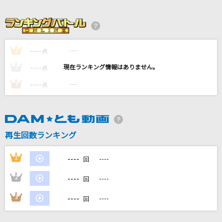
あなただけ見つめてる
大黒摩季
私は、わたしの事が好き。
----
----
1
点
かぐや(cv.夏吉ゆうこ)
----
----
2
点
BURN
----
----
3
点
THE YELLOW MONKEY
君のまま
百足&韻マン
再生回数ランキング
もっと見る
----
1
----
回
----
2
----
回
DAMの新曲・ランキングなど
カラオケ最新情報をチェック！
----
3
----
回