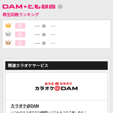
再生回数ランキング
DAMに会員登録・ログインして
カラオケをもっと楽しもう！
----
1
----
回
----
2
----
回
----
3
----
回
自宅でカラオケ歌い放題！
家族や友達と一緒に！練習にも！
関連カラオケサービス
カラオケ@DAM
いつものカラオケが24時間いつでもおうちで楽しめる！