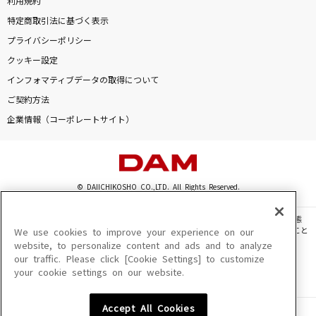
利用規約
特定商取引法に基づく表示
プライバシーポリシー
クッキー設定
インフォマティブデータの取得について
ご契約方法
企業情報（コーポレートサイト）
© DAIICHIKOSHO CO.,LTD. All Rights Reserved.
このサイトに掲載されている一切の文章・画像・写真・動画・音声等を、手段や形態
を問わず、著作権法の定める範囲を超えて無断で複製、転載、ファイル化などすること
We use cookies to improve your experience on our
を禁じます。
website, to personalize content and ads and to analyze
our traffic. Please click [Cookie Settings] to customize
楽曲及びコンテンツは、機種によりご利用いただけない場合があります。
your cookie settings on our website.
楽曲及びコンテンツの配信日、配信内容が変更になる場合があります。
楽曲によりMYリスト保存ができない場合があります。
Accept All Cookies
JASRAC許諾番号