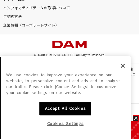
インフォマティブデータの取得について
ご契約方法
企業情報（コーポレートサイト）
© DAIICHIKOSHO CO.,LTD. All Rights Reserved.
このサイトに掲載されている一切の文章・画像・写真・動画・音声等を、手段や形態
を問わず、著作権法の定める範囲を超えて無断で複製、転載、ファイル化などすること
We use cookies to improve your experience on our
を禁じます。
website, to personalize content and ads and to analyze
our traffic. Please click [Cookie Settings] to customize
楽曲及びコンテンツは、機種によりご利用いただけない場合があります。
your cookie settings on our website.
楽曲及びコンテンツの配信日、配信内容が変更になる場合があります。
楽曲によりMYリスト保存ができない場合があります。
Accept All Cookies
JASRAC許諾番号
6602250213Y31015 6602250112Y38026 6602250240Y31015
6602250241Y45122
Cookies Settings
NexTone許諾番号
ID000002945 ID000002947 ID000002937 ID000002938