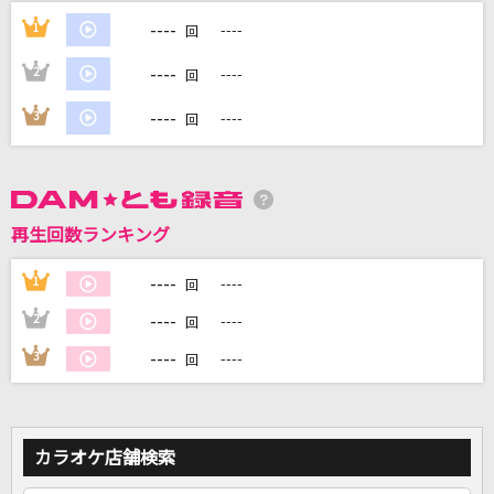
----
1
----
回
DAMに会員登録・ログインして
----
2
----
回
カラオケをもっと楽しもう！
----
3
----
回
自宅でカラオケ歌い放題！
家族や友達と一緒に！練習にも！
再生回数ランキング
----
1
----
回
----
2
----
回
----
3
----
回
カラオケ店舗検索