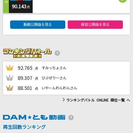
Monopoly
90.143
点
乃木坂46
DAM★ともボーカルエントリーランキング
動画公開曲を見る
録音公開曲を見る
[生音]友よ～RISING TOUR 2012 ver.～
Hilcrhyme(ヒルクライム)
[生音]歌舞伎町の女王
椎名林檎
92.765
すみっちょさん
1
点
綺麗事
89.307
びぶぜりーさん
2
点
星街すいせい
88.501
いやーんわんわんさん
3
点
もっと見る
ランキングバトル ONLINE 順位一覧 へ
DAMの新曲・ランキングなど
カラオケ最新情報をチェック！
再生回数ランキング