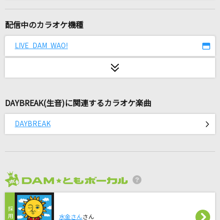
[生音]SEASONS
浜崎あゆみ
配信中のカラオケ機種
殺せんせーションズ(Hey! Say! JUMP ver.)
LIVE DAM WAO!
Hey! Say! JUMP
きみにしか聞こえない
DREAMS COME TRUE
DAYBREAK(生音)に関連するカラオケ楽曲
わたがし
DAYBREAK
back number
ルーズリーフ
Hilcrhyme(ヒルクライム)
2026年8月度
[生音]メイン・テーマ
薬師丸ひろ子
水金さん
さん