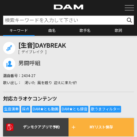
キーワード
曲名
歌手名
歌詞
[生音]DAYBREAK
カラオケ検索
[ デイブレイク ]
男闘呼組
カラオケ店舗検索
選曲番号：
2434-27
渇いた 風を殴り 迎えに来たぜ!
カラオケリクエスト
対応カラオケコンテンツ
全国りれき
リアルタイムで歌われている曲の一覧
デンモクアプリで予約
MYリスト保存