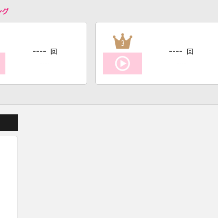
ング
3
----
----
回
回
----
----