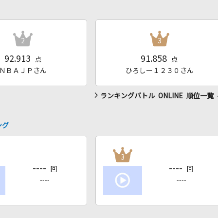
2
3
92.913
91.858
点
点
ＮＢＡＪＰさん
ひろしー１２３０さん
ランキングバトル ONLINE 順位一覧
ング
3
----
----
回
回
----
----