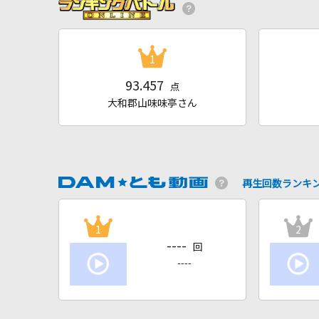
1
93.457
点
大和郡山味味亭さん
再生回数ランキ
1
2
----
回
----