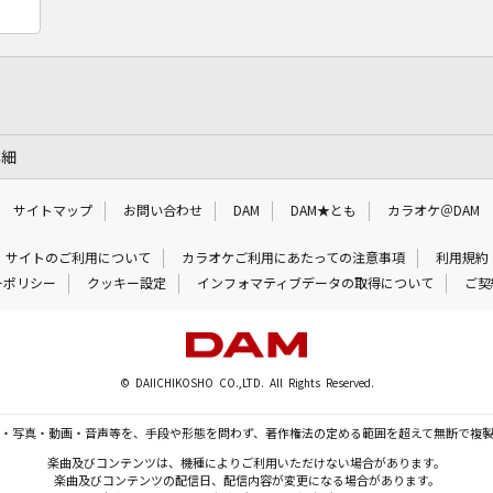
詳細
サイトマップ
お問い合わせ
DAM
DAM★とも
カラオケ＠DAM
サイトのご利用について
カラオケご利用にあたっての注意事項
利用規約
ーポリシー
クッキー設定
インフォマティブデータの取得について
ご契
© DAIICHIKOSHO CO.,LTD. All Rights Reserved.
・写真・動画・音声等を、手段や形態を問わず、著作権法の定める範囲を超えて無断で複
楽曲及びコンテンツは、機種によりご利用いただけない場合があります。
楽曲及びコンテンツの配信日、配信内容が変更になる場合があります。