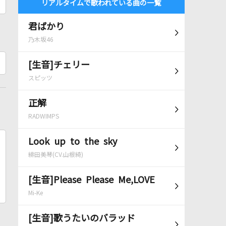
リアルタイムで歌われている曲の一覧
君ばかり
乃木坂46
[生音]チェリー
スピッツ
正解
RADWIMPS
Look up to the sky
緋田美琴(CV.山根綺)
[生音]Please Please Me,LOVE
Mi-Ke
[生音]歌うたいのバラッド