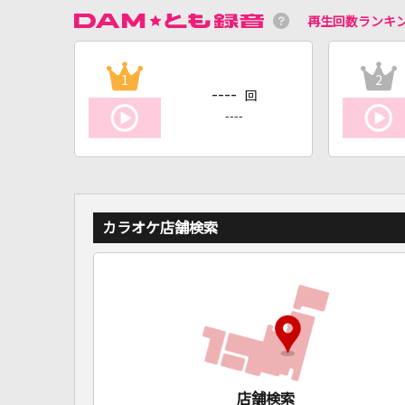
再生回数ランキ
1
2
----
回
----
カラオケ店舗検索
店舗検索