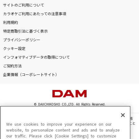
サイトのご利用について
カラオケご利用にあたっての注意事項
利用規約
特定商取引法に基づく表示
プライバシーポリシー
クッキー設定
インフォマティブデータの取得について
ご契約方法
企業情報（コーポレートサイト）
© DAIICHIKOSHO CO.,LTD. All Rights Reserved.
このサイトに掲載されている一切の文章・画像・写真・動画・音声等を、手段や形態
を問わず、著作権法の定める範囲を超えて無断で複製、転載、ファイル化などすること
We use cookies to improve your experience on our
を禁じます。
website, to personalize content and ads and to analyze
our traffic. Please click [Cookie Settings] to customize
楽曲及びコンテンツは、機種によりご利用いただけない場合があります。