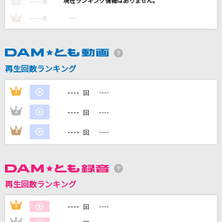
----
----
2
点
メタボリックOh!ハルマゲドン
----
----
3
点
モアとおじさま
1/3の純情な感情
SIAM SHADE
再生回数ランキング
Journey through the Decade
----
1
----
回
GACKT(Gackt)
----
2
----
回
[生音]平行線
----
3
----
回
さユり
もっと見る
再生回数ランキング
DAMの新曲・ランキングなど
カラオケ最新情報をチェック！
----
1
----
回