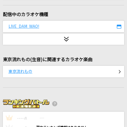
[生音]ブルーアンバー
back number
配信中のカラオケ機種
残機
LIVE DAM WAO!
ずっと真夜中でいいのに。
[生音]地上の星
中島みゆき
東京流れもの(生音)に関連するカラオケ楽曲
[生音]メリッサ
東京流れもの
ポルノグラフィティ
エリカ
あめのむらくもP
コンプレックス・イマージュ
----
彩音
----
1
点