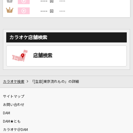
----
2
----
回
----
3
----
回
DAMに会員登録・ログインして
カラオケをもっと楽しもう！
カラオケ店舗検索
自宅でカラオケ歌い放題！
店舗検索
家族や友達と一緒に！練習にも！
カラオケ検索
「[生音]東京流れもの」の詳細
サイトマップ
お問い合わせ
DAM
DAM★とも
カラオケ＠DAM