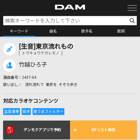
キーワード
曲名
歌手名
歌詞
[生音]東京流れもの
カラオケ検索
[ トウキョウナガレモノ ]
竹越ひろ子
カラオケ店舗検索
選曲番号：
2437-04
流れ流れて 東京を そぞろ歩き
カラオケリクエスト
対応カラオケコンテンツ
全国りれき
リアルタイムで歌われている曲の一覧
デンモクアプリで予約
MYリスト保存