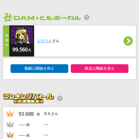
damn
藤井 風
2026年8月度
[プロオケ]ごめんね…
ひろりん
さん
高橋真梨子
99.560
点
Shine with U
DAM★ともボーカルエントリーランキング
SixTONES
動画公開曲を見る
録音公開曲を見る
群像夏
パン野実々美
もっと見る
93.688
タカさん
1
点
DAMの新曲・ランキングなど
----
----
2
点
カラオケ最新情報をチェック！
----
----
3
点