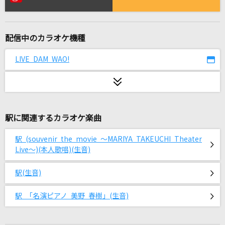
[生音]ハッピーラッキーチャッピー
ano
配信中のカラオケ機種
[生音]To Love You More [トゥ・ラヴ・ユー・
モア]
LIVE DAM WAO!
Celine Dion With Special Guests Kryzler & Kompany
ケセラセラ
Mrs. GREEN APPLE
駅に関連するカラオケ楽曲
1min/365days
駅 (souvenir the movie ～MARIYA TAKEUCHI Theater
ACE COLLECTION
Live～)(本人歌唱)(生音)
ホワイトノイズ
駅(生音)
Official髭男dism
駅 「名演ピアノ 美野 春樹」(生音)
ときめきエモーション
初星学園