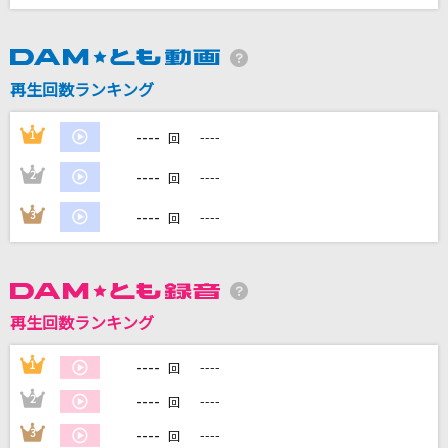
DAMに会員登録・ログインして
再生回数ランキング
カラオケをもっと楽しもう！
----
1
----
回
----
2
----
回
自宅でカラオケ歌い放題！
----
3
----
回
家族や友達と一緒に！練習にも！
再生回数ランキング
----
1
----
回
----
2
----
回
----
3
----
回