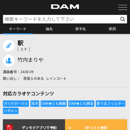
キーワード
曲名
歌手名
歌詞
駅
カラオケ検索
[ エキ ]
竹内まりや
カラオケ店舗検索
選曲番号：
2438-09
見覚えのある レインコート
カラオケリクエスト
対応カラオケコンテンツ
全国りれき
リアルタイムで歌われている曲の一覧
デンモクアプリで予約
MYリスト保存