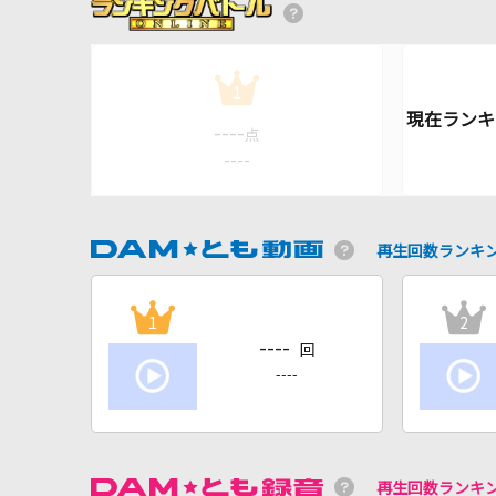
1
----
点
----
再生回数ランキ
1
2
----
回
----
再生回数ランキ