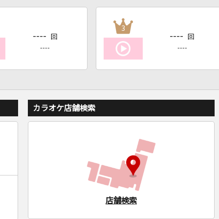
3
----
----
回
回
----
----
カラオケ店舗検索
店舗検索