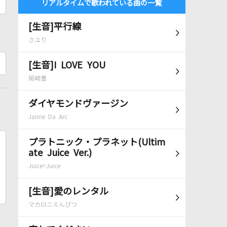
リアルタイムで歌われている曲の一覧
[生音]平行線
さユり
[生音]I LOVE YOU
尾崎豊
ダイヤモンドヴァージン
Janne Da Arc
プラトニック・プラネット(Ultim
ate Juice Ver.)
Juice=Juice
[生音]愛のレンタル
マカロニえんぴつ