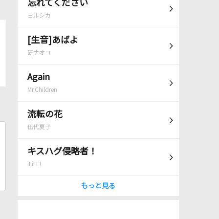
忘れてください
ヨルシカ
[生音]あばよ
研ナオコ
Again
Mr.Children
流転の花
伍代夏子
キスハグ侵略者！
iLiFE!
もっと見る