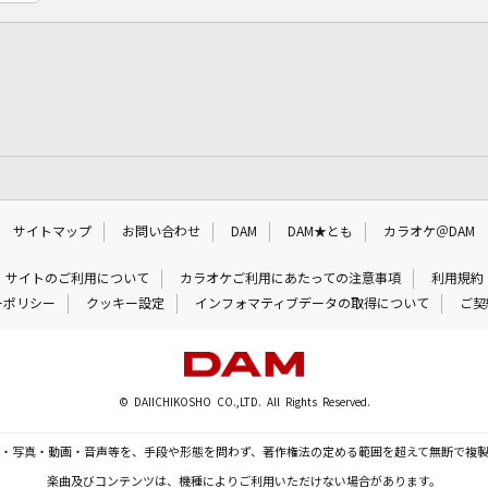
サイトマップ
お問い合わせ
DAM
DAM★とも
カラオケ＠DAM
サイトのご利用について
カラオケご利用にあたっての注意事項
利用規約
ーポリシー
クッキー設定
インフォマティブデータの取得について
ご契
© DAIICHIKOSHO CO.,LTD. All Rights Reserved.
・写真・動画・音声等を、手段や形態を問わず、著作権法の定める範囲を超えて無断で複
楽曲及びコンテンツは、機種によりご利用いただけない場合があります。