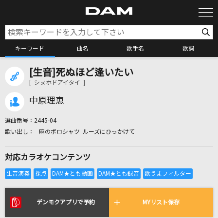
キーワード
曲名
歌手名
歌詞
[生音]死ぬほど逢いたい
カラオケ検索
[ シヌホドアイタイ ]
中原理恵
カラオケ店舗検索
選曲番号：
2445-04
麻のポロシャツ ルーズにひっかけて
カラオケリクエスト
対応カラオケコンテンツ
全国りれき
リアルタイムで歌われている曲の一覧
デンモクアプリで予約
MYリスト保存