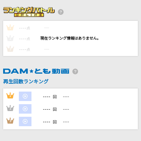
[生音]少年時代
井上陽水
----
----
1
[生音]STARS
点
中島美嘉
----
----
2
点
----
----
3
点
Sparkling Daydream
ZAQ
罪の香り
再生回数ランキング
藤井 風
----
1
----
回
もっと見る
----
2
----
回
DAMの新曲・ランキングなど
----
3
----
回
カラオケ最新情報をチェック！