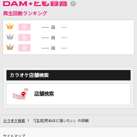
再生回数ランキング
DAMに会員登録・ログインして
カラオケをもっと楽しもう！
----
1
----
回
----
2
----
回
----
3
----
回
自宅でカラオケ歌い放題！
家族や友達と一緒に！練習にも！
カラオケ店舗検索
店舗検索
カラオケ検索
「[生音]死ぬほど逢いたい」の詳細
サイトマップ