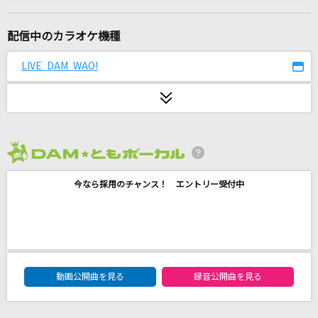
[生音]僕が一番欲しかったもの
槇原敬之(Makihara)
配信中のカラオケ機種
[生音]サウダージ
LIVE DAM WAO!
ポルノグラフィティ
FLASH BACK!!!!!!!!
Chevon
2026年8月度
BReaKiNG SiX!!!!!!!
今なら採用のチャンス！ エントリー受付中
シクフォニ
[生音]ゆうこ
村下孝蔵
DAM★ともボーカルエントリーランキング
ジグソーパズル
動画公開曲を見る
録音公開曲を見る
まふまふ