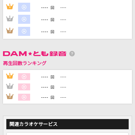
----
1
----
回
DAMに会員登録・ログインして
----
2
----
回
カラオケをもっと楽しもう！
----
3
----
回
自宅でカラオケ歌い放題！
家族や友達と一緒に！練習にも！
再生回数ランキング
----
1
----
回
----
2
----
回
----
3
----
回
関連カラオケサービス