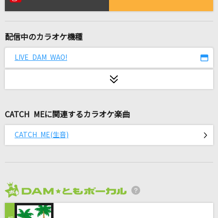
逃げ水
乃木坂46
配信中のカラオケ機種
ぎゅっと
Sexy Zone
LIVE DAM WAO!
Asgard
妖精帝國
CATCH MEに関連するカラオケ楽曲
[生音]女だから
Laughing Hick
CATCH ME(生音)
[生音]Happiness
嵐(アラシ)
酔いどれ知らず
2026年8月度
Kanaria