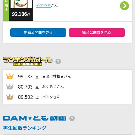
対馬海峡
やすやす
さん
対馬一誠
92.186
点
DAM★ともボーカルエントリーランキング
真夏日よ
動画公開曲を見る
録音公開曲を見る
乃木坂46
[生音]ハルノヒ
あいみょん
君が眩しいから僕は星が見えない
99.133
★ミポ林檎★さん
1
点
SIX LOUNGE
80.703
みくみくさん
2
点
もっと見る
80.502
ペンタさん
3
点
DAMの新曲・ランキングなど
カラオケ最新情報をチェック！
再生回数ランキング