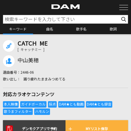
キーワード
曲名
歌手名
歌詞
CATCH ME
カラオケ検索
[ キャッチミー ]
中山美穂
カラオケ店舗検索
選曲番号：
2446-06
踊り疲れたままみつめてる
カラオケリクエスト
対応カラオケコンテンツ
全国りれき
リアルタイムで歌われている曲の一覧
デンモクアプリで予約
MYリスト保存